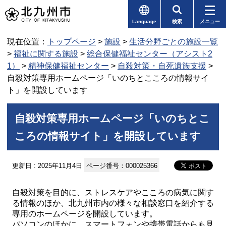
Language
検索
メニュー
現在位置：
トップページ
>
施設
>
生活分野ごとの施設一覧
>
福祉に関する施設
>
総合保健福祉センター（アシスト2
1）
>
精神保健福祉センター
>
自殺対策・自死遺族支援
>
自殺対策専用ホームページ「いのちとこころの情報サイ
ト」を開設しています
自殺対策専用ホームページ「いのちとこ
ころの情報サイト」を開設しています
更新日 : 2025年11月4日
ページ番号：000025366
自殺対策を目的に、ストレスケアやこころの病気に関す
る情報のほか、北九州市内の様々な相談窓口を紹介する
専用のホームページを開設しています。
パソコンのほかに、スマートフォンや携帯電話からも見