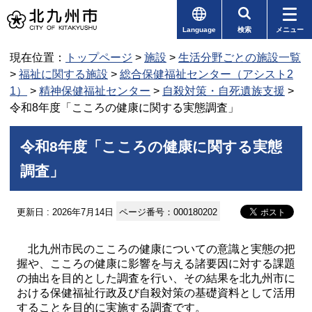
Language
検索
メニュー
現在位置：
トップページ
>
施設
>
生活分野ごとの施設一覧
>
福祉に関する施設
>
総合保健福祉センター（アシスト2
1）
>
精神保健福祉センター
>
自殺対策・自死遺族支援
>
令和8年度「こころの健康に関する実態調査」
令和8年度「こころの健康に関する実態
調査」
更新日 : 2026年7月14日
ページ番号：000180202
北九州市民のこころの健康についての意識と実態の把
握や、こころの健康に影響を与える諸要因に対する課題
の抽出を目的とした調査を行い、その結果を北九州市に
おける保健福祉行政及び自殺対策の基礎資料として活用
することを目的に実施する調査です。