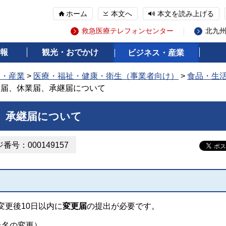
ホーム
本文へ
本文を読み上げる
救急医療テレフォンセンター
北九
報
観光・おでかけ
ビジネス・産業
ス・産業
>
医療・福祉・健康・衛生（事業者向け）
>
食品・生
業届、休業届、承継届について
、承継届について
番号：000149157
変更後10日以内に
変更届
の提出が必要です。
氏名の変更）