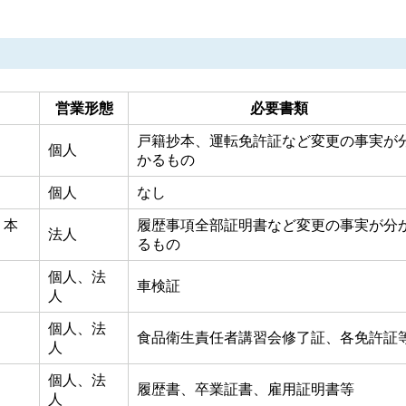
営業形態
必要書類
戸籍抄本、運転免許証など変更の事実が
個人
かるもの
個人
なし
、本
履歴事項全部証明書など変更の事実が分
法人
るもの
個人、法
車検証
人
個人、法
食品衛生責任者講習会修了証、各免許証
人
個人、法
履歴書、卒業証書、雇用証明書等
人