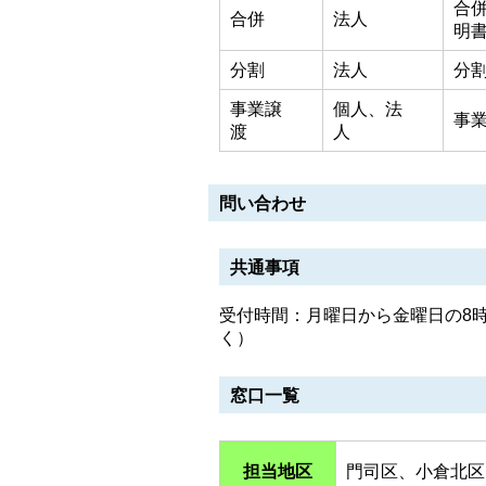
合
合併
法人
明
分割
法人
分
事業譲
個人、法
事
渡
人
問い合わせ
共通事項
受付時間：月曜日から金曜日の8時
く）
窓口一覧
担当地区
門司区、小倉北区