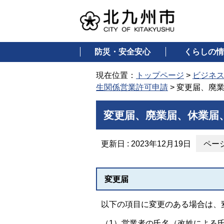
防災・安全安心
くらしの情
現在位置：
トップページ
>
ビジネ
生関係営業許可申請
> 変更届、廃
変更届、廃業届、休業届
更新日 : 2023年12月19日
ページ
変更届
以下の項目に変更のある場合は、
（1）営業者の氏名（改姓による