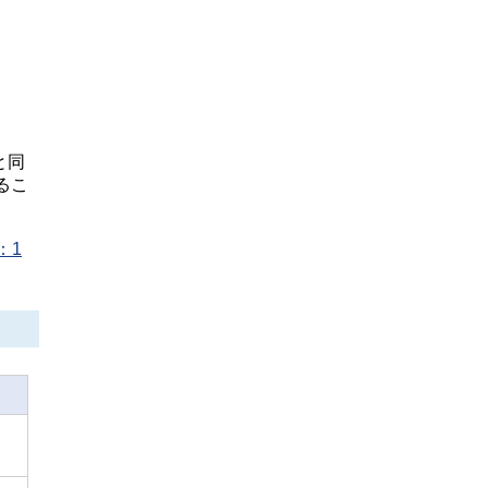
と同
るこ
：1