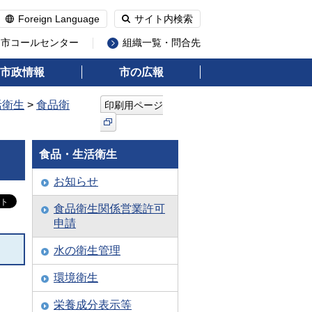
Foreign Language
サイト内検索
州市コールセンター
組織一覧・問合先
市政情報
市の広報
活衛生
>
食品衛
印刷用ページ
食品・生活衛生
お知らせ
食品衛生関係営業許可
申請
水の衛生管理
環境衛生
栄養成分表示等