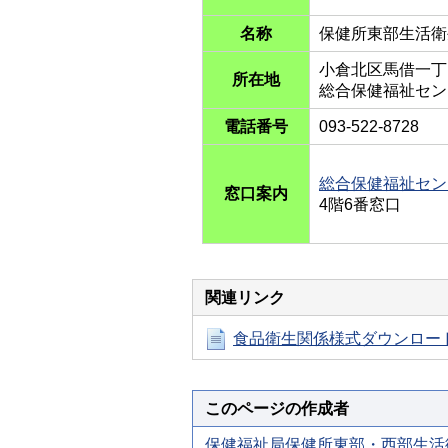
名称
保健所東部生活衛
小倉北区馬借一丁
所在地
総合保健福祉セン
電話番号
093-522-8728
総合保健福祉セン
窓口案内
4階6番窓口
関連リンク
食品衛生関係様式ダウンロー
このページの作成者
保健福祉局保健所東部・西部生活