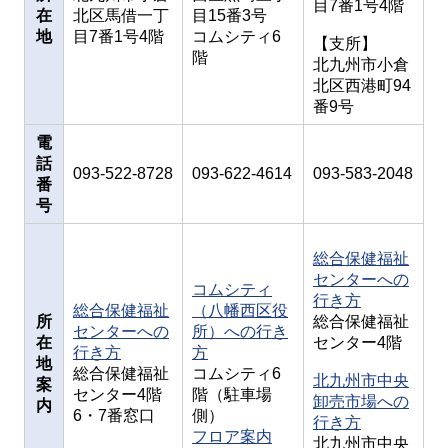
目7番1号4階
在
北区馬借一丁
目15番3号
地
目7番1号4階
コムシティ6
【支所】
階
北九州市小倉
北区西港町94
番9号
電
話
093-522-8728
093-622-4614
093-583-2048
番
号
総合保健福祉
センターへの
コムシティ
行き方
総合保健福祉
（八幡西区役
所
総合保健福祉
センターへの
所）への行き
在
センター4階
行き方
方
地
総合保健福祉
コムシティ6
北九州市中央
案
センター4階
階（駐車場
卸売市場への
内
6・7番窓口
側）
行き方
フロア案内
北九州市中央