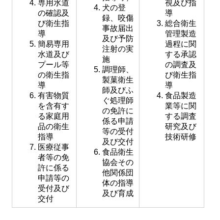
専用水道
視及び指
犬の登
の確認及
導
録、咬傷
び衛生指
総合衛生
事故届出
導
管理製造
及び予防
簡易専用
過程に関
注射の実
水道及び
する承認
施
プール等
の調査及
調理師、
の衛生指
び衛生指
製菓衛生
導
導
師及びふ
有害物質
食品製造
ぐ処理師
を含有す
業等に関
の免許に
る家庭用
する調査
係る申請
品の衛生
研究及び
等の受付
指導
技術研修
及び交付
医療従事
食品衛生
者等の免
協会その
許に係る
他関係団
申請等の
体の指導
受付及び
及び育成
交付