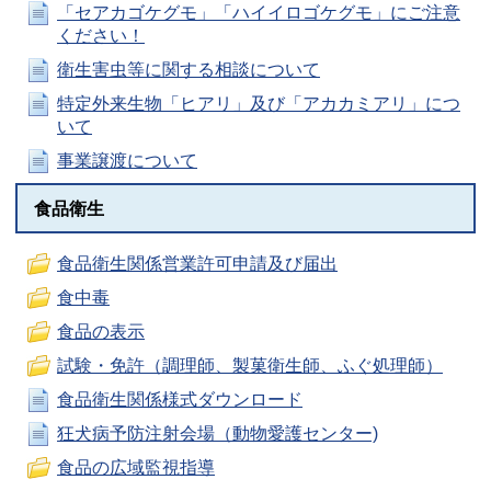
「セアカゴケグモ」「ハイイロゴケグモ」にご注意
ください！
衛生害虫等に関する相談について
特定外来生物「ヒアリ」及び「アカカミアリ」につ
いて
事業譲渡について
食品衛生
食品衛生関係営業許可申請及び届出
食中毒
食品の表示
試験・免許（調理師、製菓衛生師、ふぐ処理師）
食品衛生関係様式ダウンロード
狂犬病予防注射会場（動物愛護センター)
食品の広域監視指導