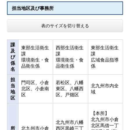
担当地区及び事務所
表のサイズを切り替える
課
東部生活衛生
西部生活衛生
東部生活衛生
及
課
課
課
び
環境衛生・食
環境衛生・食
広域食品指導
係
品衛生係
品衛生係
係
名
担
門司区、小倉
若松区、八幡
当
北九州市内全
北区、小倉南
東区、八幡西
地
域
区
区、戸畑区
区
【本所】
北九州市小倉
北九州市八幡
北区馬借一丁
所
北九州市小倉
西区黒崎三丁