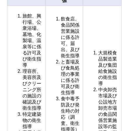
係
旅館、興
飲食店、
行場、公
食品関係
衆浴場、
営業施設
墓地、化
に係る許
製場、温
可、届
泉等に係
出、及び
る許可及
大規模食
衛生指導
び衛生指
品製造業
と畜場及
導
及び集団
び食鳥処
理容所、
給食施設
理の事業
美容所及
の衛生指
に係る許
びクリー
導
可及び衛
ニング所
中央卸売
生指導
の施設の
市場及び
食中毒予
確認及び
公設地方
防及び発
衛生指導
卸売市場
生時の対
特定建築
の食品関
応（調
物の衛生
係営業施
査、衛生
指導
設等の監
指導等）