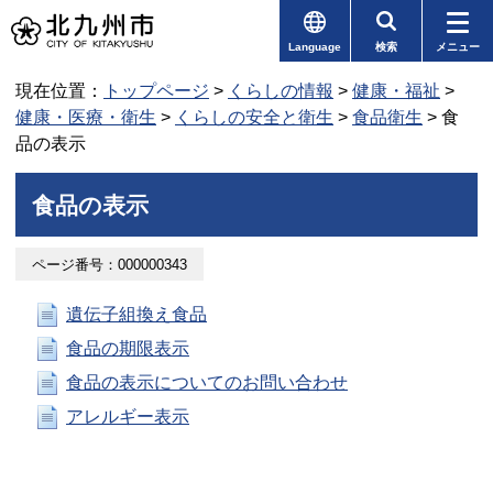
Language
検索
メニュー
現在位置：
トップページ
>
くらしの情報
>
健康・福祉
>
健康・医療・衛生
>
くらしの安全と衛生
>
食品衛生
> 食
品の表示
食品の表示
ページ番号：000000343
遺伝子組換え食品
食品の期限表示
食品の表示についてのお問い合わせ
アレルギー表示