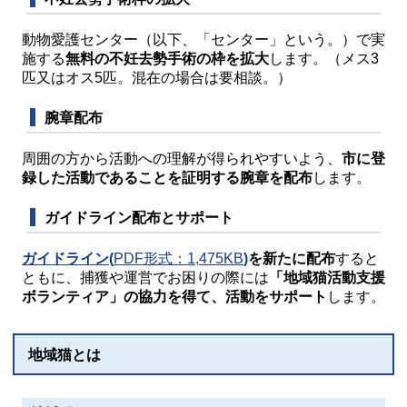
動物愛護センター（以下、「センター」という。）で実
施する
無料の不妊去勢手術の枠を拡大
します。（メス3
匹又はオス5匹。混在の場合は要相談。）
腕章配布
周囲の方から活動への理解が得られやすいよう、
市に登
録した活動であることを証明する腕章を配布
します。
ガイドライン配布とサポート
ガイドライン(
PDF形式：1,475KB
)
を新たに配布
すると
ともに、捕獲や運営でお困りの際には
「地域猫活動支援
ボランティア」の協力を得て、活動をサポート
します。
地域猫とは