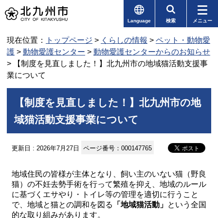
Language
検索
メニュー
現在位置：
トップページ
>
くらしの情報
>
ペット・動物愛
護
>
動物愛護センター
>
動物愛護センターからのお知らせ
> 【制度を見直しました！】北九州市の地域猫活動支援事
業について
【制度を見直しました！】北九州市の地
域猫活動支援事業について
更新日 : 2026年7月27日
ページ番号：000147765
地域住民の皆様が主体となり、飼い主のいない猫（野良
猫）の不妊去勢手術を行って繁殖を抑え、地域のルール
に基づくエサやり・トイレ等の管理を適切に行うこと
で、地域と猫との調和を図る
「地域猫活動」
という全国
的な取り組みがあります。