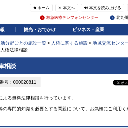
ホーム
本文へ
本文を読み上げる
救急医療テレフォンセンター
北九
報
観光・おでかけ
ビジネス・産業
生活分野ごとの施設一覧
>
人権に関する施設
>
地域交流センタ
ー人権法律相談
律相談
号：000020811
による無料法律相談を行っています。
の専門的知識を必要とする問題について、お気軽にご利用く