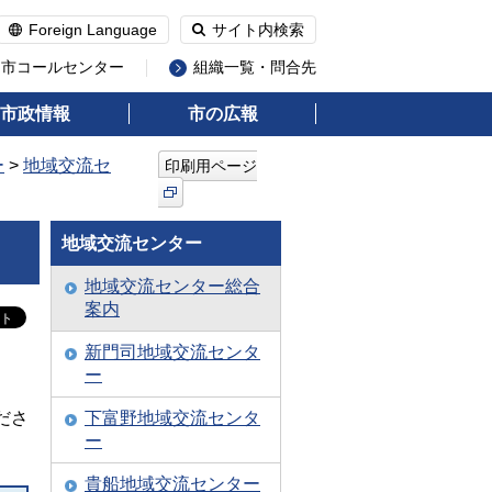
Foreign Language
サイト内検索
州市コールセンター
組織一覧・問合先
市政情報
市の広報
ー
>
地域交流セ
印刷用ページ
地域交流センター
地域交流センター総合
案内
新門司地域交流センタ
ー
ださ
下富野地域交流センタ
ー
貴船地域交流センター