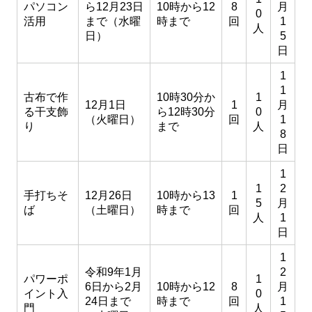
パソコン
ら12月23日
10時から12
8
月
0
活用
まで（水曜
時まで
回
1
人
日）
5
日
1
1
古布で作
10時30分か
1
12月1日
1
月
る干支飾
ら12時30分
0
（火曜日）
回
1
り
まで
人
8
日
1
1
2
手打ちそ
12月26日
10時から13
1
5
月
ば
（土曜日）
時まで
回
人
1
日
1
令和9年1月
2
パワーポ
1
6日から2月
10時から12
8
月
イント入
0
24日まで
時まで
回
1
門
人