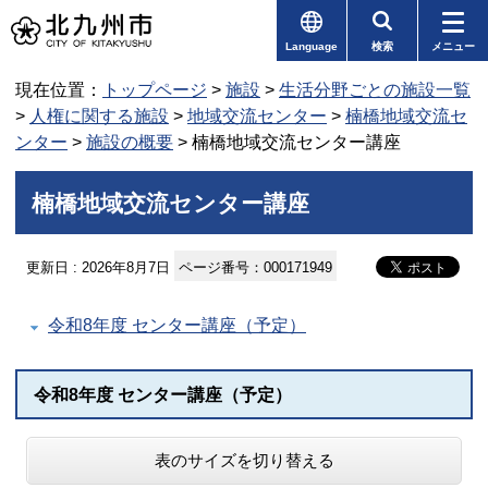
Language
検索
メニュー
現在位置：
トップページ
>
施設
>
生活分野ごとの施設一覧
>
人権に関する施設
>
地域交流センター
>
楠橋地域交流セ
ンター
>
施設の概要
> 楠橋地域交流センター講座
楠橋地域交流センター講座
更新日 : 2026年8月7日
ページ番号：000171949
令和8年度 センター講座（予定）
令和8年度 センター講座（予定）
表のサイズを切り替える