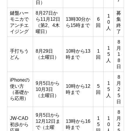
日）
鍵盤ハー
8月27日か
募
1
モニカで
ら11月12日
13時30分か
6
集
0
アンチエ
（第2、4木
ら15時まで
回
終
人
イジング
曜日）
了
8
1
月
手打ちう
8月29日
10時から13
1
5
1
どん
（土曜日）
時まで
回
人
8
日
8
iPhoneの
9月5日から
1
月
使い方
10時から12
5
10月3日
5
2
（基礎か
時まで
回
（土曜日）
人
5
ら応用）
日
8
9月5日から
JW-CAD
1
1
月
12月12日ま
13時から16
初歩から
5
0
2
で（土曜
時まで
応用
回
人
5