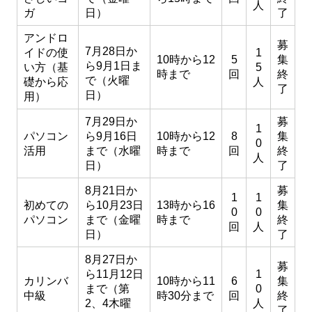
人
ガ
日）
了
アンドロ
募
7月28日か
イドの使
1
10時から12
5
集
ら9月1日ま
い方（基
5
時まで
回
終
で（火曜
礎から応
人
了
日）
用）
7月29日か
募
1
パソコン
ら9月16日
10時から12
8
集
0
活用
まで（水曜
時まで
回
終
人
日）
了
8月21日か
募
1
1
初めての
ら10月23日
13時から16
集
0
0
パソコン
まで（金曜
時まで
終
回
人
日）
了
8月27日か
募
ら11月12日
1
カリンバ
10時から11
6
集
まで（第
0
中級
時30分まで
回
終
2、4木曜
人
了