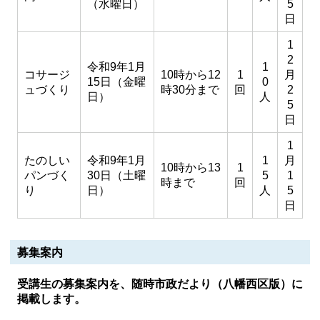
（水曜日）
5
日
1
2
令和9年1月
1
コサージ
10時から12
1
月
15日（金曜
0
ュづくり
時30分まで
回
2
日）
人
5
日
1
たのしい
令和9年1月
1
月
10時から13
1
パンづく
30日（土曜
5
1
時まで
回
り
日）
人
5
日
募集案内
受講生の募集案内を、随時市政だより（八幡西区版）に
掲載します。