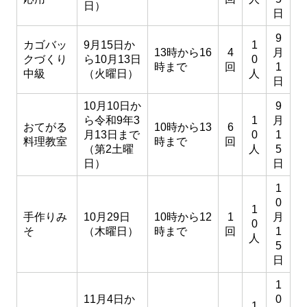
日）
日
9
カゴバッ
9月15日か
1
13時から16
4
月
クづくり
ら10月13日
0
時まで
回
1
中級
（火曜日）
人
日
10月10日か
9
ら令和9年3
1
月
おてがる
10時から13
6
月13日まで
0
1
料理教室
時まで
回
（第2土曜
人
5
日）
日
1
0
1
手作りみ
10月29日
10時から12
1
月
0
そ
（木曜日）
時まで
回
1
人
5
日
1
11月4日か
0
1