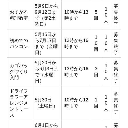
5月9日から
募
1
おてがる
9月12日ま
10時から13
5
集
0
料理教室
で（第2土
時まで
回
終
人
曜日）
了
5月15日か
募
1
1
初めての
ら7月17日
13時から16
集
0
0
パソコン
まで（金曜
時まで
終
回
人
日）
了
5月20日か
募
カゴバッ
1
ら6月3日ま
13時から16
3
集
グづくり
0
で（水曜
時まで
回
終
入門
人
日）
了
ドライフ
募
ラワーア
1
5月30日
10時から12
1
集
レンジメ
0
（土曜日）
時まで
回
終
ントリー
人
了
ス
6月1日から
募