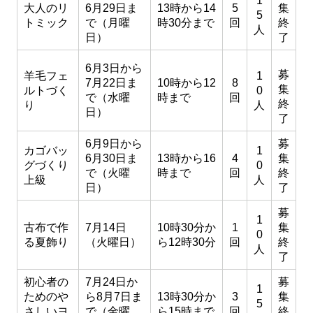
1
大人のリ
6月29日ま
13時から14
5
集
5
トミック
で（月曜
時30分まで
回
終
人
日）
了
6月3日から
募
羊毛フェ
1
7月22日ま
10時から12
8
集
ルトづく
0
で（水曜
時まで
回
終
り
人
日）
了
6月9日から
募
カゴバッ
1
6月30日ま
13時から16
4
集
グづくり
0
で（火曜
時まで
回
終
上級
人
日）
了
募
1
古布で作
7月14日
10時30分か
1
集
0
る夏飾り
（火曜日）
ら12時30分
回
終
人
了
初心者の
7月24日か
募
1
ためのや
ら8月7日ま
13時30分か
3
集
5
さしいヨ
で（金曜
ら15時まで
回
終