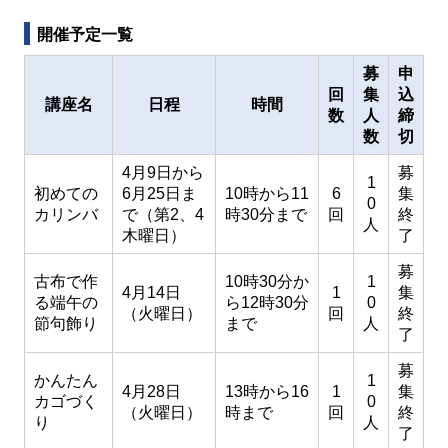
開催予定一覧
募
申
回
集
込
講座名
日程
時間
数
人
締
数
切
4月9日から
募
1
初めての
6月25日ま
10時から11
6
集
0
カリンバ
で（第2、4
時30分まで
回
終
人
木曜日）
了
募
古布で作
10時30分か
1
4月14日
1
集
る端午の
ら12時30分
0
（火曜日）
回
終
節句飾り
まで
人
了
募
かんたん
1
4月28日
13時から16
1
集
カゴづく
0
（火曜日）
時まで
回
終
り
人
了