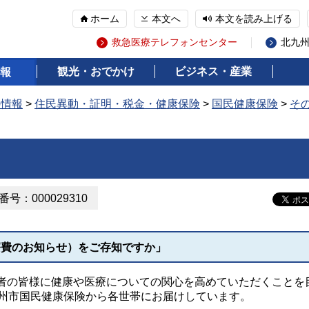
ホーム
本文へ
本文を読み上げる
救急医療テレフォンセンター
北九
観光・おでかけ
ビジネス・産業
報
の情報
>
住民異動・証明・税金・健康保険
>
国民健康保険
>
そ
号：000029310
療費のお知らせ）をご存知ですか」
の皆様に健康や医療についての関心を高めていただくことを
九州市国民健康保険から各世帯にお届けしています。