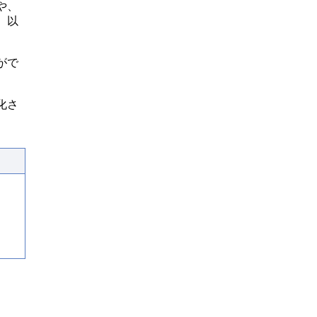
や、
、以
がで
化さ