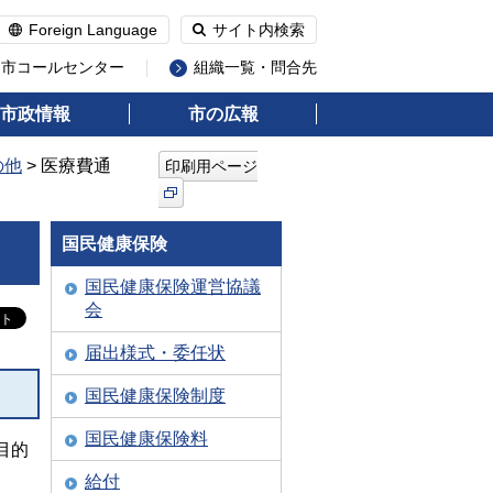
Foreign Language
サイト内検索
州市コールセンター
組織一覧・問合先
市政情報
市の広報
の他
> 医療費通
印刷用ページ
国民健康保険
国民健康保険運営協議
会
届出様式・委任状
国民健康保険制度
国民健康保険料
目的
給付