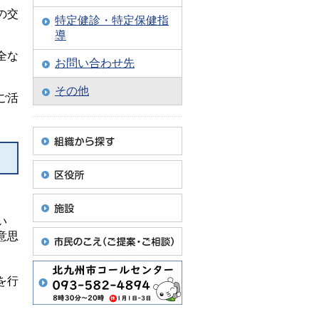
の交
特定健診・特定保健指
導
全な
お問い合わせ先
その他
ご活
い
意思
。
を行