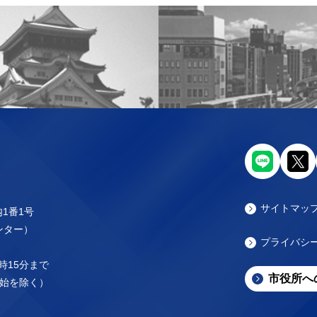
サイトマッ
内1番1号
センター）
プライバシ
時15分まで
市役所へ
始を除く）