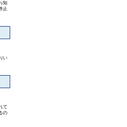
お知
停止
おい
れて
るの