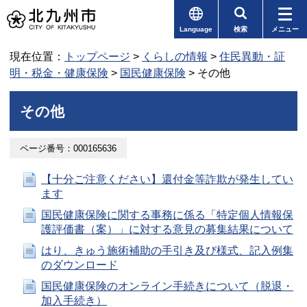
Language
検索
メニュー
現在位置：
トップページ
>
くらしの情報
>
住民異動・証
明・税金・健康保険
>
国民健康保険
> その他
その他
ページ番号：000165636
【十分ご注意ください】還付金等詐欺が発生してい
ます
国民健康保険に関する事務に係る「特定個人情報保
護評価書（案）」に対する意見の募集結果について
はり、きゅう施術補助の手引き及び様式、記入例集
のダウンロード
国民健康保険のオンライン手続きについて（脱退・
加入手続き）