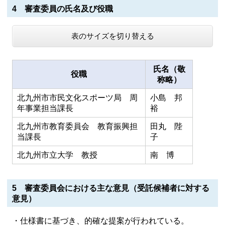
4 審査委員の氏名及び役職
表のサイズを切り替える
氏名（敬
役職
称略）
北九州市市民文化スポーツ局 周
小島 邦
年事業担当課長
裕
北九州市教育委員会 教育振興担
田丸 陛
当課長
子
北九州市立大学 教授
南 博
5 審査委員会における主な意見（受託候補者に対する
意見）
・仕様書に基づき、的確な提案が行われている。