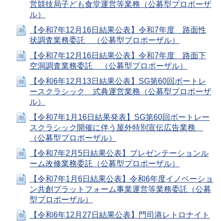
営競技局子ども食堂運営等業務（公募型プロポーザ
ル）
【令和7年12月16日結果公表】令和7年度 路面性
状調査業務委託 （公募型プロポーザル）
【令和7年12月16日結果公表】令和7年度 路面下
空洞調査業務委託 （公募型プロポーザル）
【令和6年12月13日結果公表】SG第60回ボートレ
ースクラシック 式典運営業務（公募型プロポーザ
ル）
【令和7年1月16日結果発表】SG第60回ボートレー
スクラシック開催に伴う屋外特別宣伝広告業務
（公募型プロポーザル）
【令和7年2月5日結果公表】プレゼンテーションル
ーム改修業務委託（公募型プロポーザル）
【令和7年1月6日結果公表】令和6年度イノベーショ
ン共創プラットフォーム事業運営等業務委託（公募
型プロポーザル）
【令和6年12月27日結果公表】門司港レトロナイト