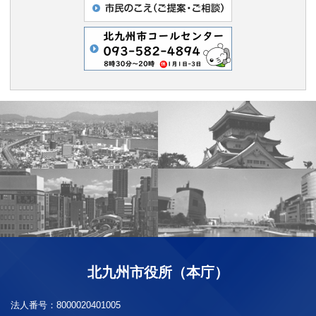
北九州市役所（本庁）
法人番号：
8000020401005