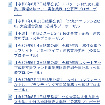
【令和8年8月7日結果公表】U・Iターンおためし産
業・職場体験ツアー実施業務（公募型プロポーザ
ル）
【令和7年6月13日結果公表】「北九州マラソン202
6」大会運営業務（公募型プロポーザル）
【不調】「KitaQ スー1 Girls Tech事業」企画・運営
業務委託（公募プロポーザル）
【令和7年6月4日結果公表】令和7年度 移住促進ウ
ェブサイト「北九州ライフ」運営業務委託（公募型
プロポーザル）
【令和7年6月3日結果公表】令和7年度スタートアッ
プ成長支援ファンド事業無限責任組合員公募（公募
型プロポーザル）
【令和7年7月11日結果公表】「女性にコンフォート
なまち」ブランディング支援等業務（公募型プロポ
ーザル）
【令和7年8月1日結果発表】公立大学法人北九州市
立大学における会計監査人業務（公募型プロポーザ