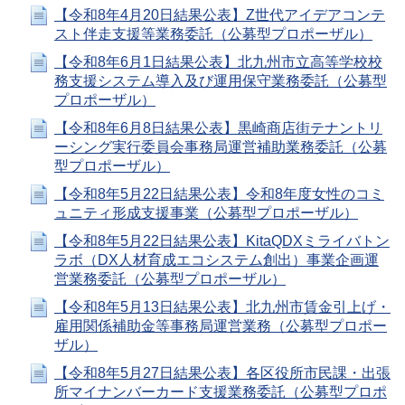
【令和8年4月20日結果公表】Z世代アイデアコンテ
スト伴走支援等業務委託（公募型プロポーザル）
【令和8年6月1日結果公表】北九州市立高等学校校
務支援システム導入及び運用保守業務委託（公募型
プロポーザル）
【令和8年6月8日結果公表】黒崎商店街テナントリ
ーシング実行委員会事務局運営補助業務委託（公募
型プロポーザル）
【令和8年5月22日結果公表】令和8年度女性のコミ
ュニティ形成支援事業（公募型プロポーザル）
【令和8年5月22日結果公表】KitaQDXミライバトン
ラボ（DX人材育成エコシステム創出）事業企画運
営業務委託（公募型プロポーザル）
【令和8年5月13日結果公表】北九州市賃金引上げ・
雇用関係補助金等事務局運営業務（公募型プロポー
ザル）
【令和8年5月27日結果公表】各区役所市民課・出張
所マイナンバーカード支援業務委託（公募型プロポ