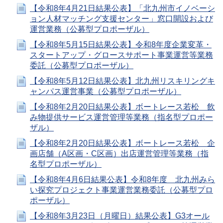
【令和8年4月21日結果公表】「北九州市イノベーシ
ョン人材マッチング支援センター」窓口開設および
運営業務（公募型プロポーザル）
【令和8年5月15日結果公表】令和8年度企業変革・
スタートアップ・グロースサポート事業運営等業務
委託（公募型プロポーザル）
【令和8年5月12日結果公表】北九州リスキリングキ
ャンパス運営事業（公募型プロポーザル）
【令和8年2月20日結果公表】ボートレース若松 飲
み物提供サービス運営管理等業務（指名型プロポー
ザル）
【令和8年2月20日結果公表】ボートレース若松 企
画店舗（A区画・C区画）出店運営管理等業務（指
名型プロポーザル）
【令和8年4月6日結果公表】令和8年度 北九州みら
い探究プロジェクト事業運営業務委託（公募型プロ
ポーザル）
【令和8年3月23日（月曜日）結果公表】G3オール