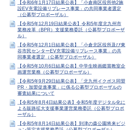
【令和6年1月17日結果公表】「小倉南区役所他2施
設EV充電設備リプレース事業」の共同事業者選定
（公募型プロポーザル）
【令和5年12月19日結果公表】令和5年度北九州市
業務改革（BPR）支援業務委託（公募型プロポーザ
ル）
【令和5年12月1日結果公表】「小倉北区役所及び東
谷市民センターEV充電設備リプレース事業」の共
同事業者選定（公募型プロポーザル）
【令和5年10月6日結果公表】中学生映画鑑賞教室企
画運営業務（公募型プロポーザル）
【令和5年9月29日結果公表】「北九州イクボス同盟
PR・加盟促進事業」に係る公募型プロポーザルの
審査結果について
【令和5年8月4日結果公表】令和5年度デジタル化に
よる販路拡大支援事業運営業務委託（公募型プロポ
ーザル）
【令和5年8月14日結果公表】到津の森公園将来ビジ
ョン策定支援業務委託（公募型プロポーザル）