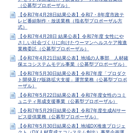
（公募型プロポーザル）
【令和7年4月28日結果公表】令和7・8年度市政テ
レビ番組制作・放送業務（指名型プロポーザル方
式）
【令和7年4月28日 結果公表】令和7年度 女性にや
さしい社会づくりに向けたウーマンヘルスケア推進
業務委託（公募型プロポーザル）
【令和7年4月21日結果公表】地域の人事部 人材確
保エコシステムモデル事業（公募型プロポーザル）
【令和7年5月30日結果公表】令和7年度「プロダク
ト開発及び販路拡大支援」運営業務（公募型プロポ
ーザル）
【令和7年5月22日結果公表】令和7年度女性のコミ
ュニティ形成支援事業（公募型プロポーザル）
【令和7年5月29日結果公表】令和7年度生成AIサー
ビス提供業務（公募型プロポーザル）
【令和7年5月30日結果公表】地域DX推進プロジェ
クト（DX人材育成エコシステム創出）事業企画運