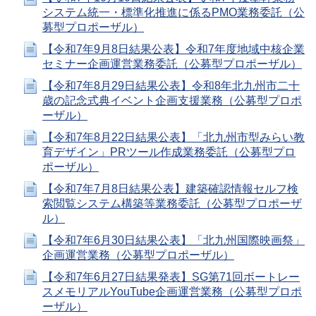
システム統一・標準化推進に係るPMO業務委託（公
募型プロポーザル）
【令和7年9月8日結果公表】令和7年度地域中核企業
セミナー企画運営業務委託（公募型プロポーザル）
【令和7年8月29日結果公表】令和8年北九州市二十
歳の記念式典イベント企画支援業務（公募型プロポ
ーザル）
【令和7年8月22日結果公表】「北九州市型みらい教
育デザイン」PRツール作成業務委託（公募型プロ
ポーザル）
【令和7年7月8日結果公表】建築確認情報セルフ検
索閲覧システム構築等業務委託（公募型プロポーザ
ル）
【令和7年6月30日結果公表】「北九州国際映画祭」
企画運営業務（公募型プロポーザル）
【令和7年6月27日結果発表】SG第71回ボートレー
スメモリアルYouTube企画運営業務（公募型プロポ
ーザル）