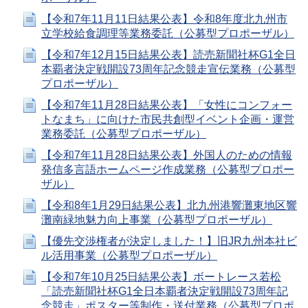
【令和7年11月11日結果公表】令和8年度北九州市
立学校給食調理等業務委託（公募型プロポーザル）
【令和7年12月15日結果公表】読売新聞社杯G1全日
本覇者決定戦開設73周年記念競走宣伝業務（公募型
プロポーザル）
【令和7年11月28日結果公表】「女性にコンフォー
トなまち」に向けた市民共創型イベント企画・運営
業務委託（公募型プロポーザル）
【令和7年11月28日結果公表】外国人のための情報
発信多言語ホームページ作成業務（公募型プロポー
ザル）
【令和8年1月29日結果公表】北九州港響灘東地区響
灘南緑地魅力向上事業（公募型プロポーザル）
【優先交渉権者が決定しました！】旧JR九州本社ビ
ル活用事業（公募型プロポーザル）
【令和7年10月25日結果公表】ボートレース若松
「読売新聞社杯G1全日本覇者決定戦開設73周年記
念競走」ポスター等制作・送付業務（公募型プロポ