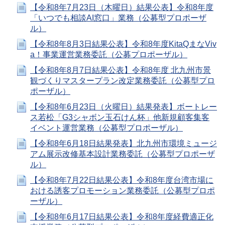
【令和8年7月23日（木曜日）結果公表】令和8年度
「いつでも相談AI窓口」業務（公募型プロポーザ
ル）
【令和8年8月3日結果公表】令和8年度KitaQまなViv
a！事業運営業務委託（公募プロポーザル）
【令和8年8月7日結果公表】令和8年度 北九州市景
観づくりマスタープラン改定業務委託（公募型プロ
ポーザル）
【令和8年6月23日（火曜日）結果発表】ボートレー
ス若松「G3シャボン玉石けん杯」他新規顧客集客
イベント運営業務（公募型プロポーザル）
【令和8年6月18日結果発表】北九州市環境ミュージ
アム展示改修基本設計業務委託（公募型プロポーザ
ル）
【令和8年7月22日結果公表】令和8年度台湾市場に
おける誘客プロモーション業務委託（公募型プロポ
ーザル）
【令和8年6月17日結果公表】令和8年度経費適正化