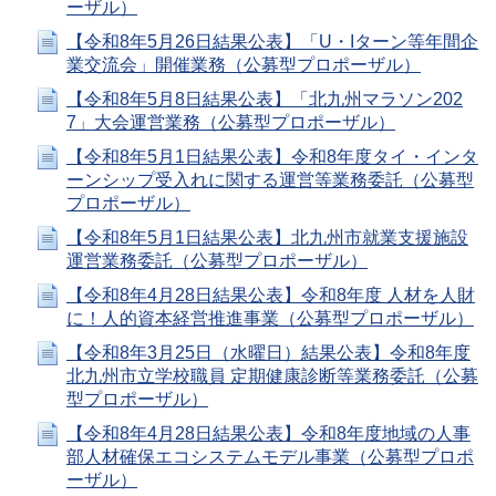
ーザル）
【令和8年5月26日結果公表】「U・Iターン等年間企
業交流会」開催業務（公募型プロポーザル）
【令和8年5月8日結果公表】「北九州マラソン202
7」大会運営業務（公募型プロポーザル）
【令和8年5月1日結果公表】令和8年度タイ・インタ
ーンシップ受入れに関する運営等業務委託（公募型
プロポーザル）
【令和8年5月1日結果公表】北九州市就業支援施設
運営業務委託（公募型プロポーザル）
【令和8年4月28日結果公表】令和8年度 人材を人財
に！人的資本経営推進事業（公募型プロポーザル）
【令和8年3月25日（水曜日）結果公表】令和8年度
北九州市立学校職員 定期健康診断等業務委託（公募
型プロポーザル）
【令和8年4月28日結果公表】令和8年度地域の人事
部人材確保エコシステムモデル事業（公募型プロポ
ーザル）