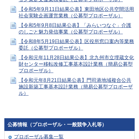
【令和5年9月11日結果公表】東田地区公共空間活用
社会実験企画運営業務（公募型プロポーザル）
【令和5年9月8日結果公表】「みらいつなぐ」介護
のしごと魅力発信事業（公募型プロポーザル）
【令和8年5月19日結果公表】区役所窓口案内等業務
委託（公募型プロポーザル）
【令和元年11月28日結果公表】北九州市立埋蔵文化
財センター移転改修工事基本設計業務（簡易公募型
プロポーザル）
【令和元年8月21日結果公表】門司港地域複合公共
施設新築工事基本設計業務（簡易公募型プロポーザ
ル）
公募情報（プロポーザル・一般競争入札等）
プロポーザル募集一覧