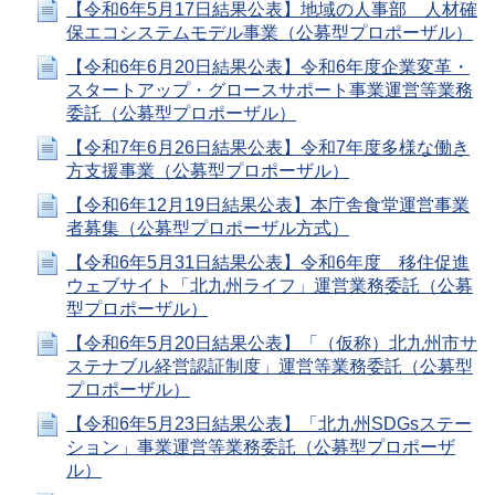
【令和6年5月17日結果公表】地域の人事部 人材確
保エコシステムモデル事業（公募型プロポーザル）
【令和6年6月20日結果公表】令和6年度企業変革・
スタートアップ・グロースサポート事業運営等業務
委託（公募型プロポーザル）
【令和7年6月26日結果公表】令和7年度多様な働き
方支援事業（公募型プロポーザル）
【令和6年12月19日結果公表】本庁舎食堂運営事業
者募集（公募型プロポーザル方式）
【令和6年5月31日結果公表】令和6年度 移住促進
ウェブサイト「北九州ライフ」運営業務委託（公募
型プロポーザル）
【令和6年5月20日結果公表】「（仮称）北九州市サ
ステナブル経営認証制度」運営等業務委託（公募型
プロポーザル）
【令和6年5月23日結果公表】「北九州SDGsステー
ション」事業運営等業務委託（公募型プロポーザ
ル）