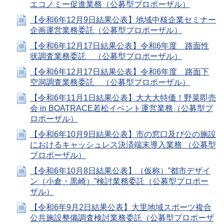
エコノミー促進業務（公募型プロポーザル）
【令和6年12月9日結果公表】地域中核企業セミナー
企画運営業務委託（公募型プロポーザル）
【令和6年12月17日結果公表】令和6年度 路面性
状調査業務委託 （公募型プロポーザル）
【令和6年12月17日結果公表】令和6年度 路面下
空洞調査業務委託 （公募型プロポーザル）
【令和6年11月1日結果公表】大大大特価！野菜即売
会 in BOATRACE若松イベント運営業務（公募型プ
ロポーザル）
【令和6年10月9日結果公表】市の窓口及び公の施設
におけるキャッシュレス決済端末導入業務 （公募型
プロポーザル）
【令和6年10月8日結果公表】（仮称）”都市デザイ
ン（小倉・黒崎）”検討業務委託（公募型プロポー
ザル）
【令和6年9月2日結果公表】大里地域スポーツ複合
公共施設整備調査検討業務委託（公募型プロポーザ