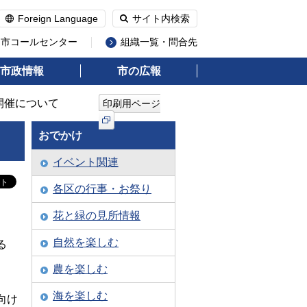
Foreign Language
サイト内検索
州市コールセンター
組織一覧・問合先
市政情報
市の広報
開催について
印刷用ページ
おでかけ
イベント関連
各区の行事・お祭り
花と緑の見所情報
自然を楽しむ
る
農を楽しむ
海を楽しむ
向け