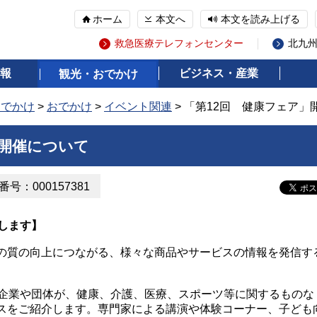
ホーム
本文へ
本文を読み上げる
救急医療テレフォンセンター
北九
報
ビジネス・産業
観光・おでかけ
おでかけ
>
おでかけ
>
イベント関連
> 「第12回 健康フェア」
」開催について
号：000157381
します】
の質の向上につながる、様々な商品やサービスの情報を発信す
企業や団体が、健康、介護、医療、スポーツ等に関するものな
スをご紹介します。専門家による講演や体験コーナー、子ども