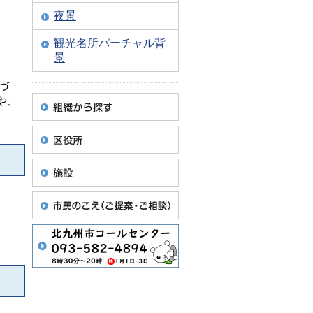
夜景
観光名所バーチャル背
景
づ
や、