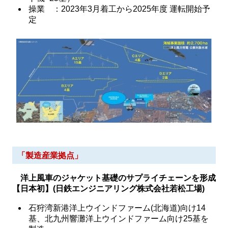
操業 ：2023年3月着工から2025年度 運転開始予
定
「製造産業拠点」
洋上風車のジャケット基礎のサプライチェーンを形成
【日本初】(日鉄エンジニアリング株式会社若松工場)
石狩湾新港洋上ウインドファーム(北海道)向け14
基、北九州響灘洋上ウインドファーム向け25基を