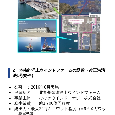
2 本格的洋上ウインドファームの誘致（改正港湾
法1号案件）
公募 ：2016年8月実施
発電所名 ：北九州響灘洋上ウインドファーム
事業主体 ：ひびきウインドエナジー株式会社
総事業費 ：約1,700億円程度
総出力：最大22万キロワット程度（≒9.6メガワッ
ト機×25基）