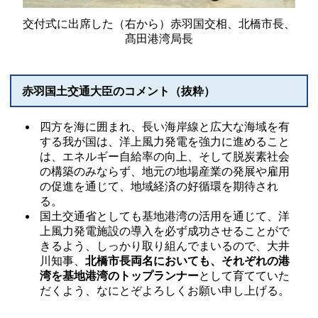
交付式に出席した（右から）赤羽国交相、北橋市長、
髙田港湾局長
赤羽国土交通大臣のコメント（抜粋）
四方を海に囲まれ、長い海岸線と広大な海域を有
する我が国は、洋上風力発電を強力に進めること
は、エネルギー自給率の向上、そして脱炭素社会
の構築のみならず、地元の地場産業の発展や雇用
の促進を通じて、地域経済の好循環を期待され
る。
国土交通省としても基地港湾の活用を通じて、洋
上風力発電施設の導入を必ず成功させることがで
きるよう、しっかり取り組んでまいるので、大井
川知事、
北橋市長両名においても、それぞれの港
湾を基地港湾のトップランナー
として育てていた
だくよう、なにとぞよろしくお願い申し上げる。