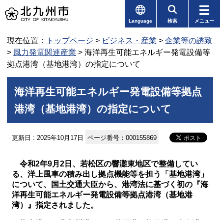
Language
検索
メニュー
現在位置：
トップページ
>
ビジネス・産業
>
企業等の誘致
>
風力発電関連産業
> 海洋再生可能エネルギー発電設備等
拠点港湾（基地港湾）の指定について
海洋再生可能エネルギー発電設備等拠点
港湾（基地港湾）の指定について
更新日 : 2025年10月17日
ページ番号：000155869
令和2年9月2日、若松区の響灘東地区で整備してい
る、洋上風車の積み出し拠点機能等を担う「基地港湾」
について、国土交通大臣から、港湾法に基づく初の『海
洋再生可能エネルギー発電設備等拠点港湾（基地港
湾）』指定されました。