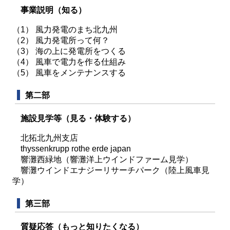
事業説明（知る）
（1） 風力発電のまち北九州
（2） 風力発電所って何？
（3） 海の上に発電所をつくる
（4） 風車で電力を作る仕組み
（5） 風車をメンテナンスする
第二部
施設見学等（見る・体験する）
北拓北九州支店
thyssenkrupp rothe erde japan
響灘西緑地（響灘洋上ウインドファーム見学）
響灘ウインドエナジーリサーチパーク（陸上風車見
学）
第三部
質疑応答（もっと知りたくなる）