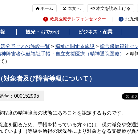
ホーム
本文へ
本文を読み上げる
救急医療テレフォンセンター
北九
報
観光・おでかけ
ビジネス・産業
生活分野ごとの施設一覧
>
福祉に関する施設
>
総合保健福祉セ
精神障害者保健福祉手帳・自立支援医療（精神通院医療）
> 精
て）
（対象者及び障害等級について）
号：000152995
程度の精神障害の状態にあることを認定するものです。
進を図るため、手帳を持っている方々には、税の減免や交通
れています（等級や所得の状況等により対象となる支援策が異