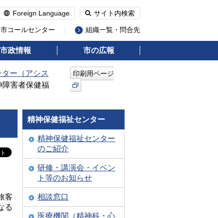
Foreign Language
サイト内検索
州市コールセンター
組織一覧・問合先
市政情報
市の広報
ンター（アシス
印刷用ページ
神障害者保健福
精神保健福祉センター
精神保健福祉センター
のご紹介
研修・講演会・イベン
ト等のお知らせ
旅客
相談窓口
なる
医療機関（精神科・心