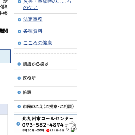
、療
災害・事故時のこころ
的障
のケア
手帳
法定事務
機関
各種資料
こころの健康