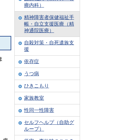
療内科）
精神障害者保健福祉手
帳・自立支援医療（精
神通院医療）
自殺対策・自死遺族支
援
ま
依存症
うつ病
ひきこもり
家族教室
性同一性障害
セルフヘルプ（自助グ
ループ）