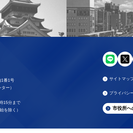
サイトマッ
内1番1号
センター）
プライバシ
時15分まで
市役所へ
始を除く）