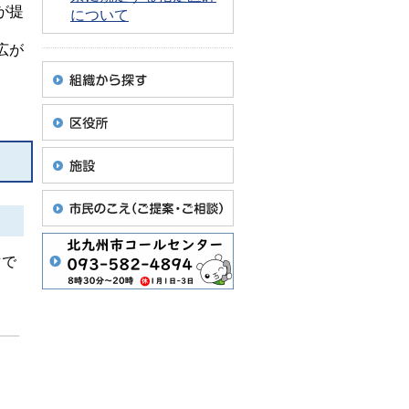
が提
について
広が
マで