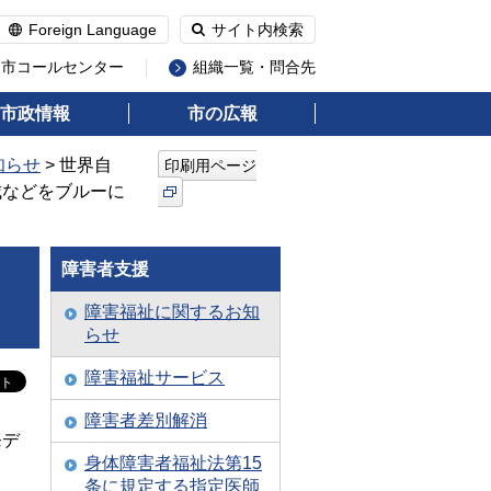
Foreign Language
サイト内検索
州市コールセンター
組織一覧・問合先
市政情報
市の広報
知らせ
> 世界自
印刷用ページ
城などをブルーに
障害者支援
た
障害福祉に関するお知
らせ
障害福祉サービス
障害者差別解消
発デ
。
身体障害者福祉法第15
条に規定する指定医師