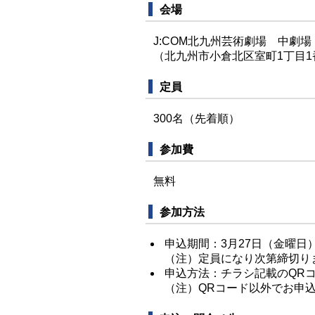
会場
J:COM北九州芸術劇場 中劇場
（北九州市小倉北区室町1丁目1番
定員
300名（先着順）
参加費
無料
参加方法
申込期間：3月27日（金曜日
（注）定員になり次第締切り
申込方法：チラシ記載のQR
（注）QRコード以外でお申