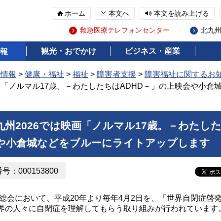
ホーム
本文へ
本文を読み上げる
救急医療テレフォンセンター
北九
観光・おでかけ
ビジネス・産業
報
の情報
>
健康・福祉
>
福祉
>
障害者支援
>
障害福祉に関するお
映画「ノルマル17歳。－わたしたちはADHD－」の上映会や小倉
九州2026では映画「ノルマル17歳。－わたし
会や小倉城などをブルーにライトアップします
：000153800
総会において、平成20年より毎年4月2日を、「世界自閉症啓
界の人々に自閉症を理解してもらう取り組みが行われています