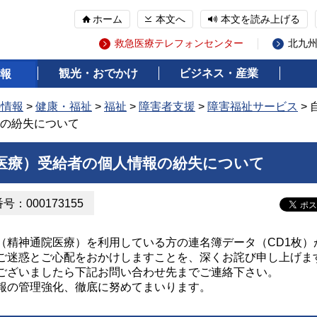
ホーム
本文へ
本文を読み上げる
救急医療テレフォンセンター
北九
観光・おでかけ
ビジネス・産業
報
の情報
>
健康・福祉
>
福祉
>
障害者支援
>
障害福祉サービス
>
の紛失について
医療）受給者の個人情報の紛失について
：000173155
精神通院医療）を利用している方の連名簿データ（CD1枚）
ご迷惑とご心配をおかけしますことを、深くお詫び申し上げま
ございましたら下記お問い合わせ先までご連絡下さい。
報の管理強化、徹底に努めてまいります。