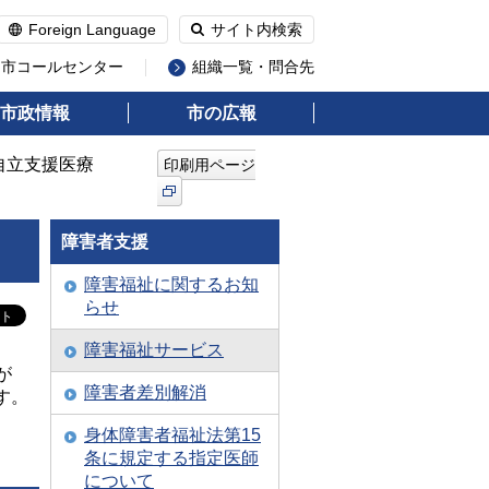
Foreign Language
サイト内検索
州市コールセンター
組織一覧・問合先
市政情報
市の広報
 自立支援医療
印刷用ページ
障害者支援
障害福祉に関するお知
らせ
障害福祉サービス
が
障害者差別解消
す。
身体障害者福祉法第15
条に規定する指定医師
について