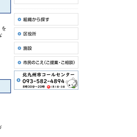
）を
な
づ