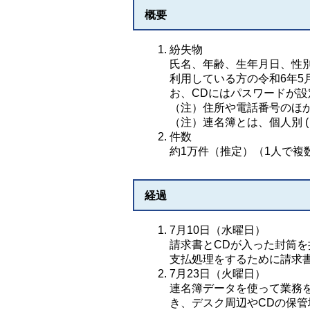
概要
紛失物
氏名、年齢、生年月日、性
利用している方の令和6年5
お、CDにはパスワードが
（注）住所や電話番号のほ
（注）連名簿とは、個人別 (
件数
約1万件（推定）（1人で複
経過
7月10日（水曜日）
​請求書とCDが入った封筒
支払処理をするために請求
7月23日（火曜日）
連名簿データを使って業務
き、デスク周辺やCDの保