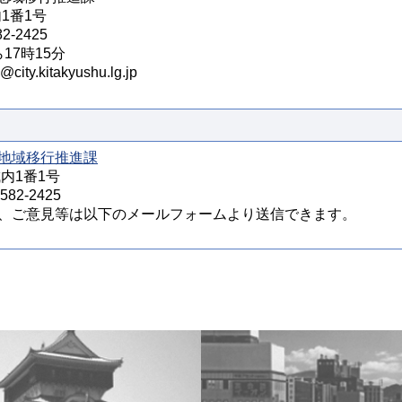
内1番1号
2-2425
17時15分
y.kitakyushu.lg.jp
地域移行推進課
城内1番1号
82-2425
、ご意見等は以下のメールフォームより送信できます。