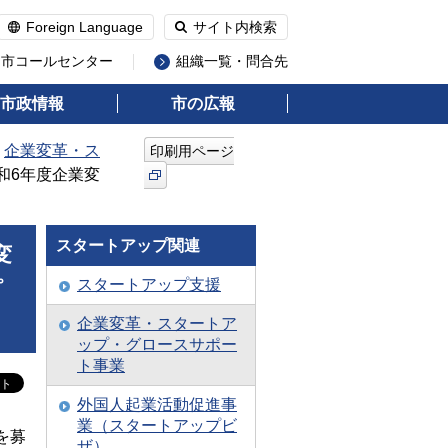
Foreign Language
サイト内検索
州市コールセンター
組織一覧・問合先
市政情報
市の広報
>
企業変革・ス
印刷用ページ
和6年度企業変
スタートアップ関連
変
スタートアップ支援
プ
企業変革・スタートア
ップ・グロースサポー
ト事業
外国人起業活動促進事
業（スタートアップビ
を募
ザ）