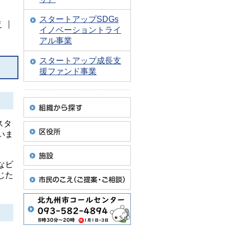
スタートアップSDGs
査
イノベーショントライ
アル事業
スタートアップ成長支
援ファンド事業
スタ
いま
なビ
じた
。