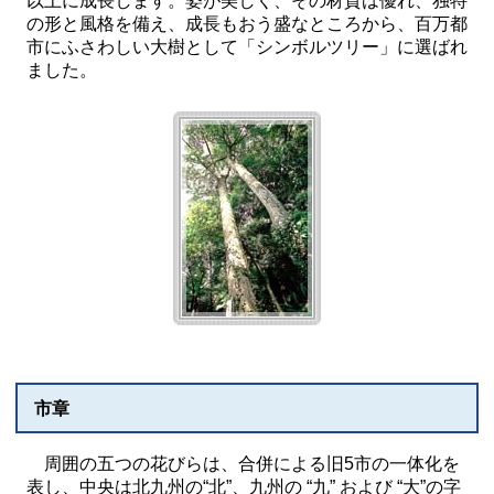
以上に成長します。姿が美しく、その材質は優れ、独特
の形と風格を備え、成長もおう盛なところから、百万都
市にふさわしい大樹として「シンボルツリー」に選ばれ
ました。
市章
周囲の五つの花びらは、合併による旧5市の一体化を
表し、中央は北九州の“北”、九州の “九” および “大”の字