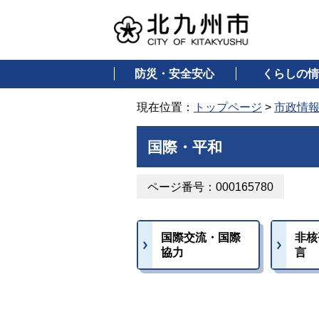
防災・安全安心
くらしの情
現在位置：
トップページ
>
市政情
国際・平和
ページ番号：000165780
国際交流・国際
非核
協力
言