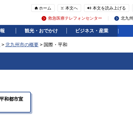
ホーム
本文へ
本文を読み上げる
救急医療テレフォンセンター
北九
報
観光・おでかけ
ビジネス・産業
報
>
北九州市の概要
> 国際・平和
平和都市宣