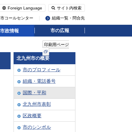
Foreign Language
サイト内検索
州市コールセンター
組織一覧・問合先
市の広報
市政情報
印刷用ページ
北九州市の概要
市のプロフィール
組織・電話番号
国際・平和
北九州市表彰
区政概要
市のシンボル