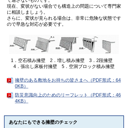
て適さないものです。
現在、変状がない場合でも構造上の問題について専門家
に相談しましょう。
さらに、変状が見られる場合は、非常に危険な状態です
ので早急な対応が必要です。
1．空石積み擁壁 2．増し積み擁壁 3．2段擁壁
4．張出し床板付擁壁 5．空洞ブロック積み擁壁
擁壁のある敷地をお持ちの皆さまへ（PDF形式：64
0KB）
防災意識向上のためのリーフレット（PDF形式：46
4KB）
あなたにもできる擁壁のチェック