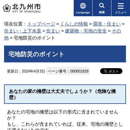
Language
検索
メニュー
現在位置：
トップページ
>
くらしの情報
>
環境・住まい
>
住まい・上下水道
>
住まい
>
建築物・宅地の安全
>
その
他
> 宅地防災のポイント
宅地防災のポイント
更新日 : 2024年4月3日
ページ番号：000001828
あなたの家の擁壁は大丈夫でしょうか？（危険な擁
壁）
あなたの宅地の擁壁は以下の形式に含まれていません
か？
もし、これらが含まれていれば、従来、宅地の擁壁とし