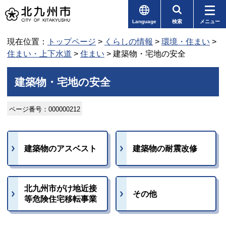
Language
検索
メニュー
現在位置：
トップページ
>
くらしの情報
>
環境・住まい
>
住まい・上下水道
>
住まい
> 建築物・宅地の安全
建築物・宅地の安全
ページ番号：000000212
建築物のアスベスト
建築物の耐震改修
北九州市がけ地近接
その他
等危険住宅移転事業