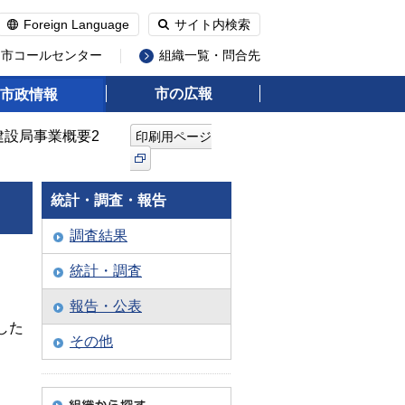
Foreign Language
サイト内検索
州市コールセンター
組織一覧・問合先
市の広報
市政情報
建設局事業概要2
印刷用ページ
統計・調査・報告
調査結果
統計・調査
報告・公表
した
その他