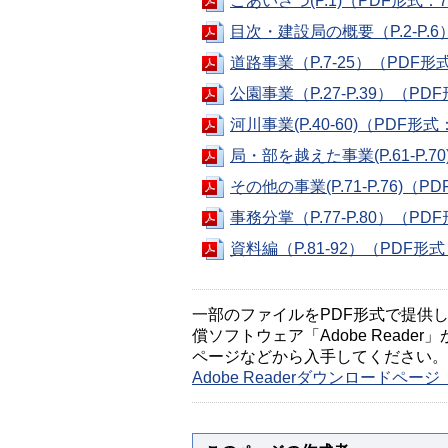
ごあいさつ(P.1)（PDF形式：7
目次・建設局の概要（P.2-P.6
道路事業（P.7-25）（PDF形式
公園事業（P.27-P.39）（PD
河川事業(P.40-60)（PDF形式
局・部を越えた事業(P.61-P.7
その他の事業(P.71-P.76)（P
事務分掌（P.77-P.80）（PD
資料編（P.81-92）（PDF形式
一部のファイルをPDF形式で提供してい
償ソフトウェア「Adobe Reader」
ページなどから入手してください。
Adobe Readerダウンロードペ