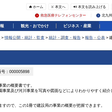
ホーム
本文へ
本文を読み上げる
救急医療テレフォンセンター
北九
報
観光・おでかけ
ビジネス・産業
報
>
情報公開・統計・監査
>
統計・調査・報告
>
報告・公表
> 
：000005898
事業の概要書です。
事業及び河川事業を写真や図面などによりわかりやすく紹介
すので、この1冊で建設局の事業の概要が把握できます。