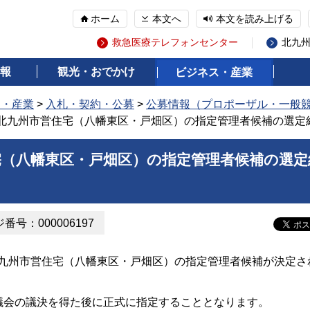
ホーム
本文へ
本文を読み上げる
救急医療テレフォンセンター
北九
報
観光・おでかけ
ビジネス・産業
ス・産業
>
入札・契約・公募
>
公募情報（プロポーザル・一般
度北九州市営住宅（八幡東区・戸畑区）の指定管理者候補の選定
宅（八幡東区・戸畑区）の指定管理者候補の選定
番号：000006197
北九州市営住宅（八幡東区・戸畑区）の指定管理者候補が決定さ
月議会の議決を得た後に正式に指定することとなります。