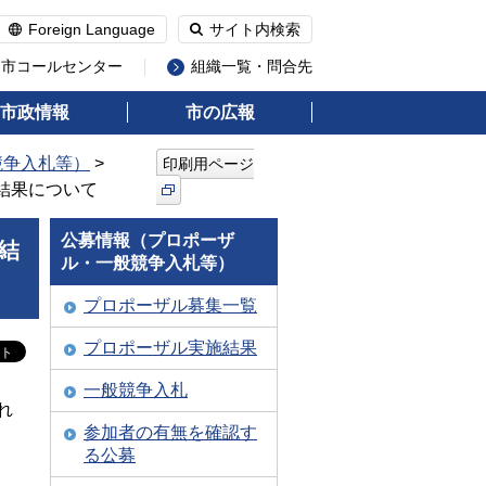
Foreign Language
サイト内検索
州市コールセンター
組織一覧・問合先
市政情報
市の広報
競争入札等）
>
印刷用ページ
結果について
公募情報（プロポーザ
結
ル・一般競争入札等）
プロポーザル募集一覧
プロポーザル実施結果
一般競争入札
れ
参加者の有無を確認す
る公募