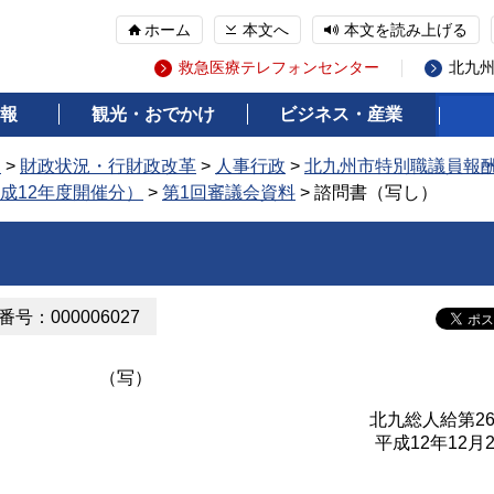
ホーム
本文へ
本文を読み上げる
救急医療テレフォンセンター
北九
報
観光・おでかけ
ビジネス・産業
報
>
財政状況・行財政改革
>
人事行政
>
北九州市特別職議員報
成12年度開催分）
>
第1回審議会資料
> 諮問書（写し）
号：000006027
（写）
北九総人給第26
平成12年12月