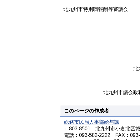
北九州市特別職報酬等審議会
北
北九州市議会政務
このページの作成者
総務市民局人事部給与課
〒803-8501 北九州市小倉北区
電話：093-582-2222 FAX：093-5