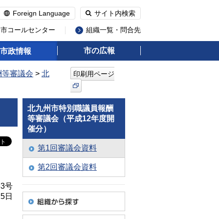
Foreign Language
サイト内検索
州市コールセンター
組織一覧・問合先
市の広報
市政情報
酬等審議会
>
北
印刷用ページ
北九州市特別職議員報酬
等審議会（平成12年度開
催分）
第1回審議会資料
第2回審議会資料
3号
25日