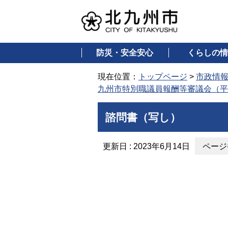
防災・安全安心
くらしの情
現在位置：
トップページ
>
市政情
九州市特別職議員報酬等審議会（平
諮問書（写し）
更新日 : 2023年6月14日
ページ番