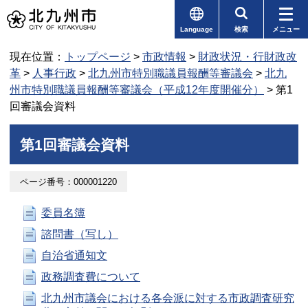
Language
検索
メニュー
現在位置：
トップページ
>
市政情報
>
財政状況・行財政改
革
>
人事行政
>
北九州市特別職議員報酬等審議会
>
北九
州市特別職議員報酬等審議会（平成12年度開催分）
> 第1
回審議会資料
第1回審議会資料
ページ番号：000001220
委員名簿
諮問書（写し）
自治省通知文
政務調査費について
北九州市議会における各会派に対する市政調査研究