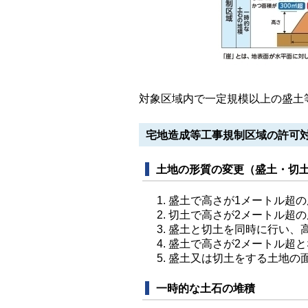
対象区域内で一定規模以上の盛土
宅地造成等工事規制区域の許可
土地の形質の変更（盛土・切
盛土で高さが1メートル超
切土で高さが2メートル超
盛土と切土を同時に行い、高
盛土で高さが2メートル超と
盛土又は切土をする土地の面
一時的な土石の堆積