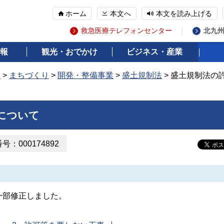
ホーム
本文へ
本文を読み上げる
救急医療テレフォンセンター
北九
報
観光・おでかけ
ビジネス・産業
報
>
まちづくり
>
開発・整備事業
>
盛土規制法
> 盛土規制法の
について
：000174892
一部修正しました。