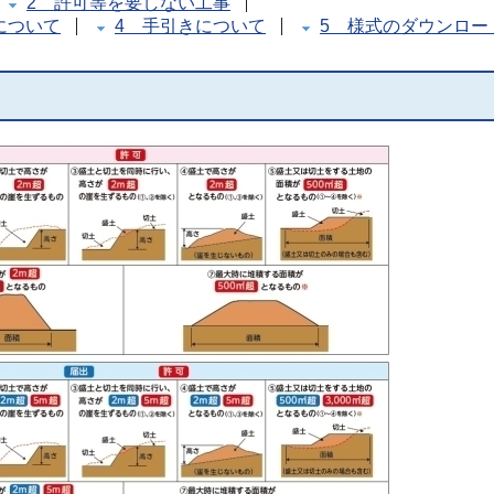
2 許可等を要しない工事
について
4 手引きについて
5 様式のダウンロー