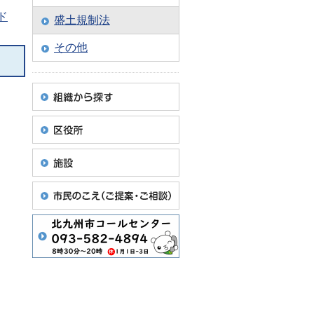
ド
盛土規制法
その他