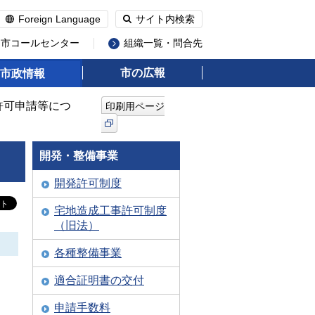
Foreign Language
サイト内検索
州市コールセンター
組織一覧・問合先
市の広報
市政情報
許可申請等につ
印刷用ページ
開発・整備事業
開発許可制度
宅地造成工事許可制度
（旧法）
各種整備事業
適合証明書の交付
申請手数料