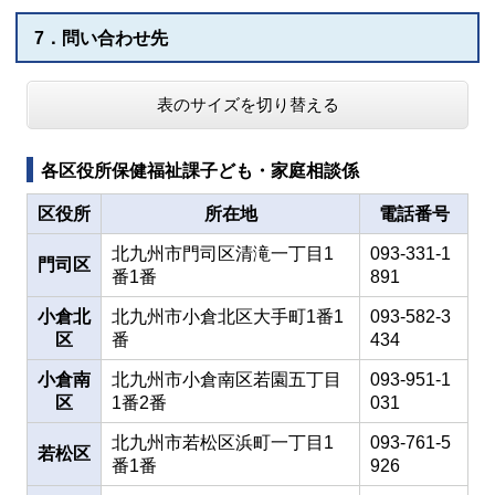
7．問い合わせ先
表のサイズを切り替える
各区役所保健福祉課子ども・家庭相談係
区役所
所在地
電話番号
北九州市門司区清滝一丁目1
093-331-1
門司区
番1番
891
小倉北
北九州市小倉北区大手町1番1
093-582-3
区
番
434
小倉南
北九州市小倉南区若園五丁目
093-951-1
区
1番2番
031
北九州市若松区浜町一丁目1
093-761-5
若松区
番1番
926