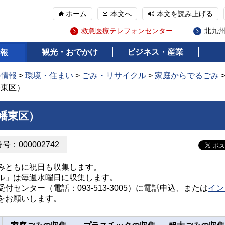
ホーム
本文へ
本文を読み上げる
救急医療テレフォンセンター
北九
観光・おでかけ
ビジネス・産業
報
の情報
>
環境・住まい
>
ごみ・リサイクル
>
家庭からでるごみ
幡東区）
幡東区）
：000002742
みともに祝日も収集します。
ル」は毎週水曜日に収集します。
センター（電話：093-513-3005）に電話申込、または
イン
をお願いします。