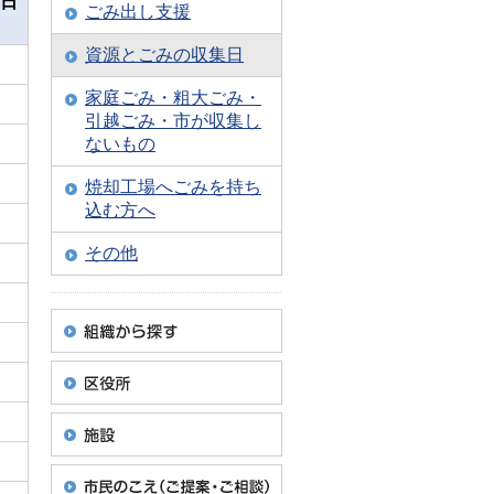
日
ごみ出し支援
）
資源とごみの収集日
家庭ごみ・粗大ごみ・
引越ごみ・市が収集し
ないもの
焼却工場へごみを持ち
込む方へ
その他