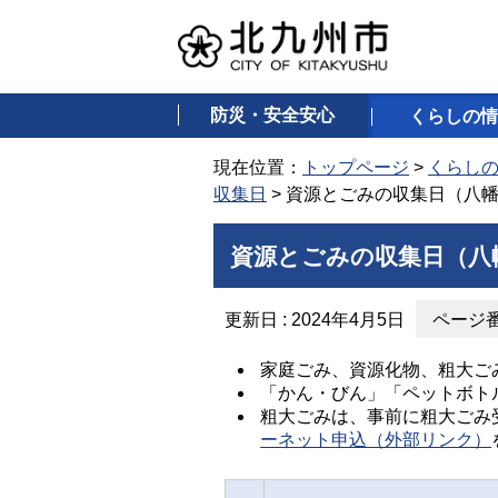
防災・安全安心
くらしの情
現在位置：
トップページ
>
くらし
収集日
> 資源とごみの収集日（八
資源とごみの収集日（八
更新日 : 2024年4月5日
ページ番号
家庭ごみ、資源化物、粗大ご
「かん・びん」「ペットボト
粗大ごみは、事前に粗大ごみ受付
ーネット申込（外部リンク）