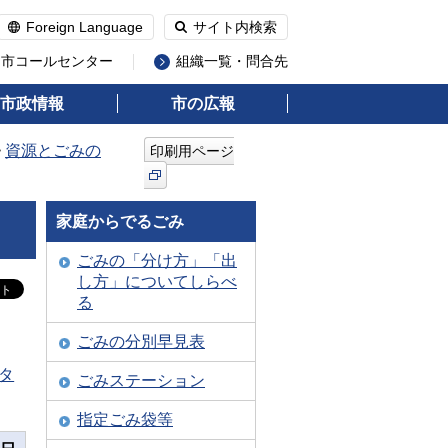
Foreign Language
サイト内検索
州市コールセンター
組織一覧・問合先
市政情報
市の広報
>
資源とごみの
印刷用ページ
家庭からでるごみ
ごみの「分け方」「出
し方」についてしらべ
る
ごみの分別早見表
タ
ごみステーション
指定ごみ袋等