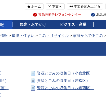
ホーム
本文へ
本文を読み上げる
救急医療テレフォンセンター
北九
観光・おでかけ
ビジネス・産業
報
の情報
>
環境・住まい
>
ごみ・リサイクル
>
家庭からでるごみ
区）
資源とごみの収集日（小倉北区）
南区）
資源とごみの収集日（若松区）
東区）
資源とごみの収集日（八幡西区）
区）