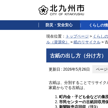
防災・安全安心
くらしの情
現在位置：
トップページ
>
くらし
ル（資源化）
>
紙のリサイクル
> 
古紙の出し方（分け方）
更新日 : 2026年5月26日
ページ番
古紙は、分別することでリサイク
家庭からでる古紙は、
町内会・子ども会などの集
市民センターの古紙回収用
新聞販売店回収（注3）