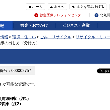
ホーム
本文へ
本文を読み上げる
救急医療テレフォンセンター
北九
観光・おでかけ
ビジネス・産業
報
の情報
>
環境・住まい
>
ごみ・リサイクル
>
リサイクル・リユ
古紙の出し方（分け方）
号：000002757
ルが可能な資源です。
団資源回収（注1）
保管庫（注2）