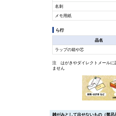
名刺
メモ用紙
ら行
品名
ラップの箱や芯
注 はがきやダイレクトメールに
ません
雑がみとして出せないもの（禁忌