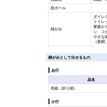
段ボール
ダイレ
トイレ
家庭か
雑がみ
シ コ
小さな
（新聞
雑がみとして出せるもの
あ行
品名
色紙（折り紙）
か行