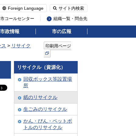
Foreign Language
サイト内検索
州市コールセンター
組織一覧・問合先
市政情報
市の広報
ース
>
リサイク
印刷用ページ
リサイクル（資源化）
回収ボックス等設置場
所
紙のリサイクル
生ごみのリサイクル
かん・びん・ペットボ
トルのリサイクル