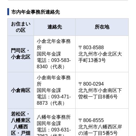
市内年金事務所連絡先
お住まい
連絡先
所在地
の区
小倉北年金事務
所
〒803-8588
門司区・
国民年金課
北九州市小倉北区大
小倉北区
電話：093-583-
手町13番3号
8340（代表）
小倉南年金事務
所
〒800-0294
小倉南区
国民年金課
北九州市小倉南区下
電話：093-471-
曽根一丁目8番6号
8873（代表）
若松区・
八幡年金事務所
八幡東区
〒806-8555
国民年金課
八幡西
北九州市八幡西区岸
電話：093-631-
区・戸畑
の浦一丁目5番5号