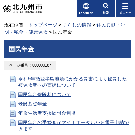
Language
検索
メニュー
現在位置：
トップページ
>
くらしの情報
>
住民異動・証
明・税金・健康保険
> 国民年金
国民年金
ページ番号：000000187
令和6年能登半島地震にかかる災害により被災した
被保険者への支援について
国民年金保険料について
老齢基礎年金
年金生活者支援給付金制度
国民年金の手続きがマイナポータルから電子申請で
きます