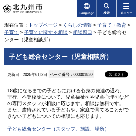
Language
検索
メニュー
現在位置：
トップページ
>
くらしの情報
>
子育て・教育
>
子育て
>
子育てに関する相談
>
相談窓口
> 子ども総合セ
ンター（児童相談所）
子ども総合センター（児童相談所）
更新日 : 2025年6月2日
ページ番号：000001930
18歳になるまでの子どもにおける心身の発達の遅れ、
非行、不登校等について、児童福祉司や児童心理司など
の専門スタッフが相談に応じます。相談は無料です。
また、虐待されている子どもや、家庭で育てることがで
きない子どもについての相談にも応じます。
子ども総合センター（スタッフ、施設、場所）