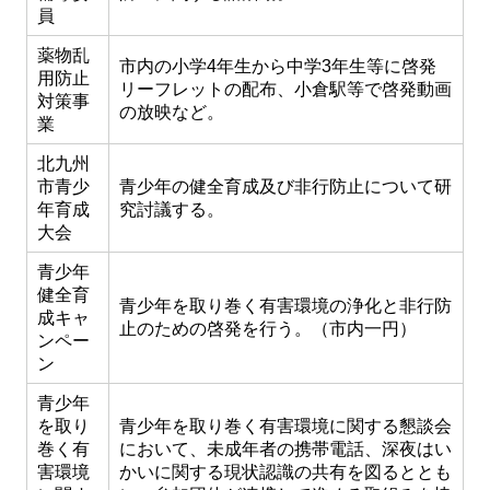
員
薬物乱
市内の小学4年生から中学3年生等に啓発
用防止
リーフレットの配布、小倉駅等で啓発動画
対策事
の放映など。
業
北九州
市青少
青少年の健全育成及び非行防止について研
年育成
究討議する。
大会
青少年
健全育
青少年を取り巻く有害環境の浄化と非行防
成キャ
止のための啓発を行う。（市内一円）
ンペー
ン
青少年
を取り
青少年を取り巻く有害環境に関する懇談会
巻く有
において、未成年者の携帯電話、深夜はい
害環境
かいに関する現状認識の共有を図るととも