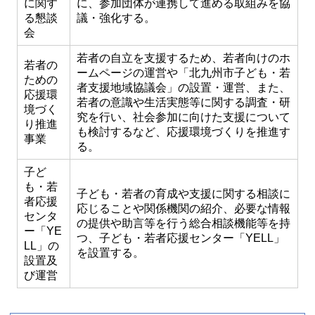
に関す
に、参加団体が連携して進める取組みを協
る懇談
議・強化する。
会
若者の自立を支援するため、若者向けのホ
若者の
ームページの運営や「北九州市子ども・若
ための
者支援地域協議会」の設置・運営、また、
応援環
若者の意識や生活実態等に関する調査・研
境づく
究を行い、社会参加に向けた支援について
り推進
も検討するなど、応援環境づくりを推進す
事業
る。
子ど
も・若
子ども・若者の育成や支援に関する相談に
者応援
応じることや関係機関の紹介、必要な情報
センタ
の提供や助言等を行う総合相談機能等を持
ー「YE
つ、子ども・若者応援センター「YELL」
LL」の
を設置する。
設置及
び運営