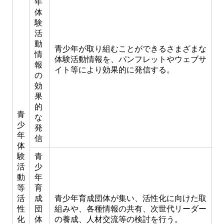
年
体
験
活
動
青少年が取り組むことができるさまざまな
情
体験活動情報を、パンフレットやウェブサ
報
イト等により効果的に発信する。
の
効
果
的
青
な
少
発
年
信
体
験
青
活
少
動
年
等
育
活
成
青少年育成団体が集い、活性化に向けた取
性
団
組みや、各種情報の共有、次世代リーダー
化
体
の養成、人材交流等の検討を行う。