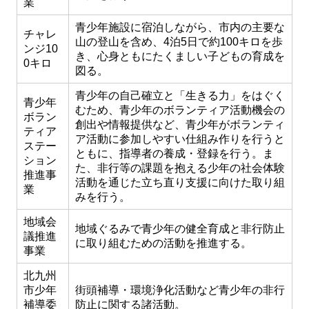
業
青少年施設に宿泊しながら、市内の主要な
チャレ
山の登山を含め、4泊5日で約100キロを歩
ンジ10
き、心身ともにたくましい子どもの育成を
0キロ
図る。
青少年の自己確立と「生きる力」をはぐく
青少年
むため、青少年のボランティア活動機会の
ボラン
創出や情報提供など、青少年がボランティ
ティア
ア活動に参加しやすい仕組み作りを行うと
ステー
ともに、指導者の養成・登録を行う。ま
ション
た、非行等の課題を抱える少年の社会体験
推進事
活動を通じた立ち直り支援に向けた取り組
業
みを行う。
地域会
地域ぐるみで青少年の健全育成と非行防止
議推進
に取り組むための活動を推進する。
事業
北九州
市少年
街頭補導・環境浄化活動など青少年の非行
補導委
防止に関する諸活動。