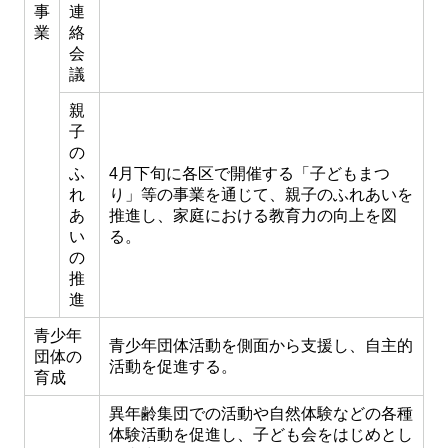
事
連
業
絡
会
議
親
子
の
ふ
4月下旬に各区で開催する「子どもまつ
れ
り」等の事業を通じて、親子のふれあいを
あ
推進し、家庭における教育力の向上を図
い
る。
の
推
進
青少年
青少年団体活動を側面から支援し、自主的
団体の
活動を促進する。
育成
異年齢集団での活動や自然体験などの各種
体験活動を促進し、子ども会をはじめとし