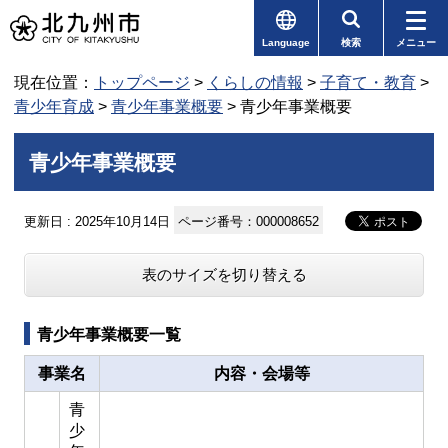
Language
検索
メニュー
現在位置：
トップページ
>
くらしの情報
>
子育て・教育
>
青少年育成
>
青少年事業概要
> 青少年事業概要
青少年事業概要
更新日 : 2025年10月14日
ページ番号：000008652
表のサイズを切り替える
青少年事業概要一覧
事業名
内容・会場等
青
少