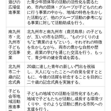
遊びの
た青少年団体等の活動の活性化を図るた
広場促
め、市内の団体・グループが子どものため
進事業
に行う事業の中から、地域の特色を生かし
た活動など、他のグループ活動の参考にな
る事業に対して活動助成を行う。
南九州
北九州市と南九州市（鹿児島県）の子ども
市・北
が、互いの市を訪問し、“ものづくりのま
九州市
ち”と“農業のまち”という、それぞれの特徴
子ども
を生かしながら、両市の豊かな自然や歴
交流事
史、産業の学びを通じた交流を行う。もっ
業
て、青少年の健全育成を図る。
北九州
20歳に達した青年の新しい門出を祝福
市二十
し、大人になったことへの自覚を促すとと
歳の記
もに、今後の活躍を祈念することを目的に
念式典
二十歳の記念式典を実施する。
子ども
子どもの地域での活動を活性化するため、
会等地
地域で子どもたちが活動し成長する環境づ
域活動
くりや、そのような活動に携わる市民への
推進事
支援を行う。