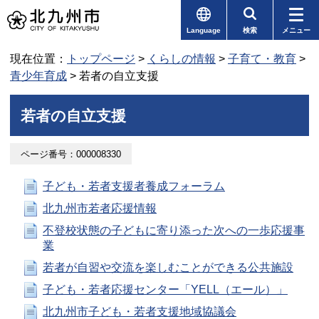
Language
検索
メニュー
現在位置：
トップページ
>
くらしの情報
>
子育て・教育
>
青少年育成
> 若者の自立支援
若者の自立支援
ページ番号：000008330
子ども・若者支援者養成フォーラム
北九州市若者応援情報
不登校状態の子どもに寄り添った次への一歩応援事
業
若者が自習や交流を楽しむことができる公共施設
子ども・若者応援センター「YELL（エール）」
北九州市子ども・若者支援地域協議会