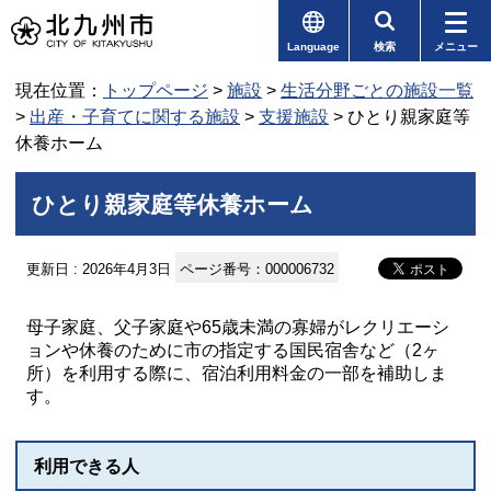
Language
検索
メニュー
現在位置：
トップページ
>
施設
>
生活分野ごとの施設一覧
>
出産・子育てに関する施設
>
支援施設
> ひとり親家庭等
休養ホーム
ひとり親家庭等休養ホーム
更新日 : 2026年4月3日
ページ番号：000006732
母子家庭、父子家庭や65歳未満の寡婦がレクリエーシ
ョンや休養のために市の指定する国民宿舎など（2ヶ
所）を利用する際に、宿泊利用料金の一部を補助しま
す。
利用できる人