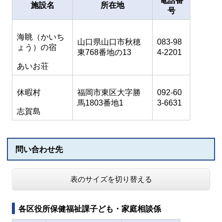
電話番
施設名
所在地
号
海眺（かいち
山口県山口市秋穂
083-98
ょう）の宿
東768番地の13
4-2201
あいお荘
休暇村
福岡市東区大字勝
092-60
馬1803番地1
3-6631
志賀島
問い合わせ先
表のサイズを切り替える
各区役所保健福祉課子ども・家庭相談係