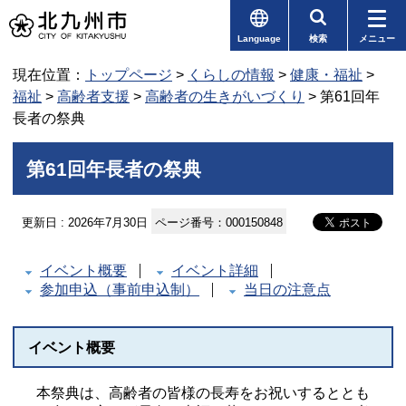
Language
検索
メニュー
現在位置：
トップページ
>
くらしの情報
>
健康・福祉
>
福祉
>
高齢者支援
>
高齢者の生きがいづくり
> 第61回年
長者の祭典
第61回年長者の祭典
更新日 : 2026年7月30日
ページ番号：000150848
イベント概要
イベント詳細
参加申込（事前申込制）
当日の注意点
イベント概要
本祭典は、高齢者の皆様の長寿をお祝いするととも