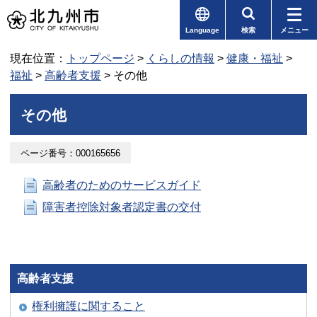
Language
検索
メニュー
現在位置：
トップページ
>
くらしの情報
>
健康・福祉
>
福祉
>
高齢者支援
> その他
その他
ページ番号：000165656
高齢者のためのサービスガイド
障害者控除対象者認定書の交付
高齢者支援
権利擁護に関すること