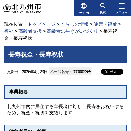
Language
検索
メニュー
現在位置：
トップページ
>
くらしの情報
>
健康・福祉
>
福祉
>
高齢者支援
>
高齢者の生きがいづくり
> 長寿祝
金・長寿祝状
長寿祝金・長寿祝状
更新日 : 2026年4月23日
ページ番号：000002365
事業概要
北九州市内に居住する年長者に対し、長寿をお祝いする
ため、祝金・祝状を支給します。