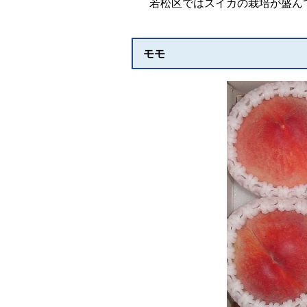
若松区ではスイカの栽培が盛んで
モモ