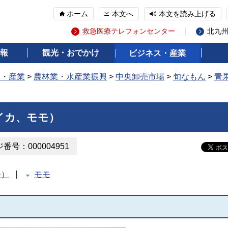
ホーム
本文へ
本文を読み上げる
救急医療テレフォンセンター
北九
報
観光・おでかけ
ビジネス・産業
ス・産業
>
農林業・水産業振興
>
中央卸売市場
>
旬なもん
>
青
）
イカ、モモ）
番号：000004951
モ）
モモ
）