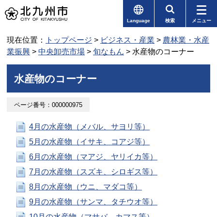
Language
検索
メニュー
現在位置：
トップページ
>
ビジネス・産業
>
農林業・水産
業振興
>
中央卸売市場
>
旬なもん
> 水産物のコーナー
水産物のコーナー
ページ番号：000000975
4月の水産物（メバル、サヨリ等）
5月の水産物（イサキ、コアジ等）
6月の水産物（マアジ、ヤリイカ等）
7月の水産物（スズキ、シロギス等）
8月の水産物（ウニ、マダコ等）
9月の水産物（サンマ、タチウオ等）
10月の水産物（マサバ、カマス等）