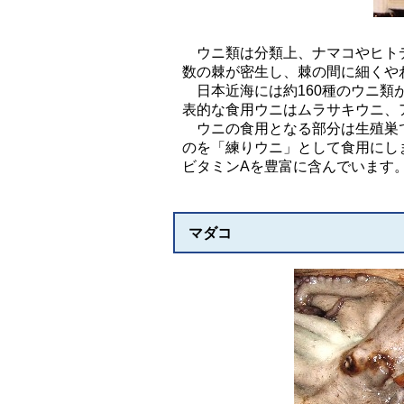
ウニ類は分類上、ナマコやヒトデ
数の棘が密生し、棘の間に細くや
日本近海には約160種のウニ類
表的な食用ウニはムラサキウニ、
ウニの食用となる部分は生殖巣で
のを「練りウニ」として食用にし
ビタミンAを豊富に含んでいます
マダコ