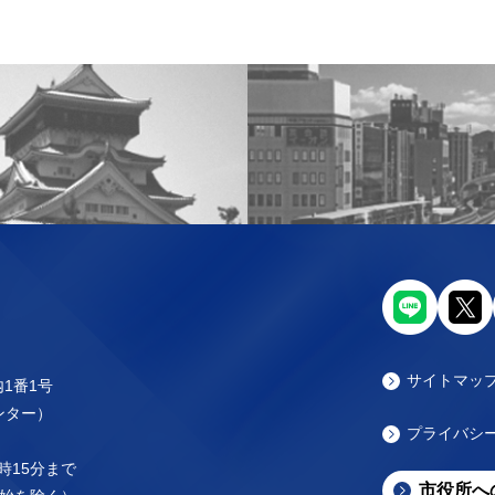
サイトマッ
内1番1号
センター）
プライバシ
時15分まで
市役所へ