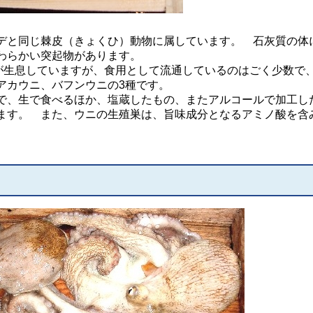
と同じ棘皮（きょくひ）動物に属しています。 石灰質の体
わらかい突起物があります。
が生息していますが、食用として流通しているのはごく少数で
アカウニ、バフンウニの3種です。
、生で食べるほか、塩蔵したもの、またアルコールで加工し
ます。 また、ウニの生殖巣は、旨味成分となるアミノ酸を含
。