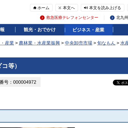
ホーム
本文へ
本文を読み上げる
救急医療テレフォンセンター
北九
報
観光・おでかけ
ビジネス・産業
ス・産業
>
農林業・水産業振興
>
中央卸売市場
>
旬なもん
>
水
ダコ等）
号：000004972