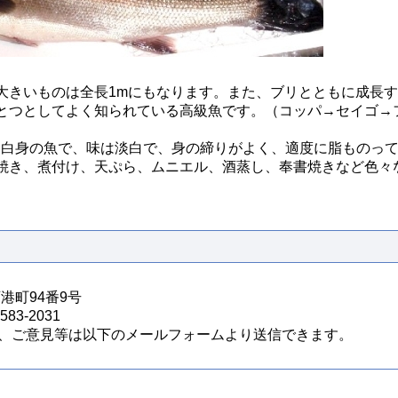
大きいものは全長1mにもなります。また、ブリとともに成長
とつとしてよく知られている高級魚です。（コッパ→セイゴ→
白身の魚で、味は淡白で、身の締りがよく、適度に脂ものっ
焼き、煮付け、天ぷら、ムニエル、酒蒸し、奉書焼きなど色々
西港町94番9号
83-2031
、ご意見等は以下のメールフォームより送信できます。