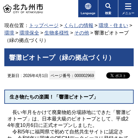
Language
検索
メニュー
現在位置：
トップページ
>
くらしの情報
>
環境・住まい
>
環境
>
環境保全
>
生物多様性
>
その他
> 響灘ビオトープ
（緑の拠点づくり）
響灘ビオトープ（緑の拠点づくり）
更新日 : 2026年4月1日
ページ番号：000002969
生き物たちの楽園！「響灘ビオトープ」
長い年月をかけて廃棄物処分場跡地にできた「響灘ビ
オトープ」は、日本最大級のビオトープとして、平成2
4年度10月6日に正式オープンしました。
令和5年に福岡県で初めて自然共生サイトに認定さ