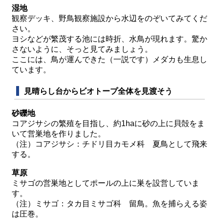
湿地
観察デッキ、野鳥観察施設から水辺をのぞいてみてくだ
さい。
ヨシなどが繁茂する池には時折、水鳥が現れます。驚か
さないように、そっと見てみましょう。
ここには、鳥が運んできた（一説です）メダカも生息し
ています。
見晴らし台からビオトープ全体を見渡そう
砂礫地
コアジサシの繁殖を目指し、約1haに砂の上に貝殻をま
いて営巣地を作りました。
（注）コアジサシ：チドリ目カモメ科 夏鳥として飛来
する。
草原
ミサゴの営巣地としてポールの上に巣を設営していま
す。
（注）ミサゴ：タカ目ミサゴ科 留鳥。魚を捕らえる姿
は圧巻。