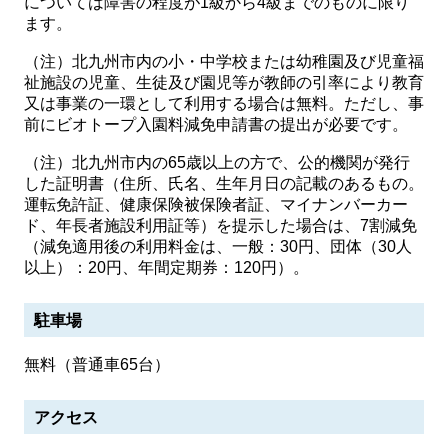
については障害の程度が1級から4級までのものに限り
ます。
（注）北九州市内の小・中学校または幼稚園及び児童福
祉施設の児童、生徒及び園児等が教師の引率により教育
又は事業の一環として利用する場合は無料。ただし、事
前にビオトープ入園料減免申請書の提出が必要です。
（注）北九州市内の65歳以上の方で、公的機関が発行
した証明書（住所、氏名、生年月日の記載のあるもの。
運転免許証、健康保険被保険者証、マイナンバーカー
ド、年長者施設利用証等）を提示した場合は、7割減免
（減免適用後の利用料金は、一般：30円、団体（30人
以上）：20円、年間定期券：120円）。
駐車場
無料（普通車65台）
アクセス