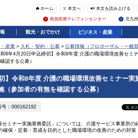
ホーム
本文へ
本文を読み上げる
救急医療テレフォンセンター
北九
報
観光・おでかけ
ビジネス・産業
ス・産業
>
入札・契約・公募
>
公募情報（プロポーザル・一般
令和8年4月20日申込締切】令和8年度 介護の職場環境改善セミ
確認する公募）
締切】令和8年度 介護の職場環境改善セミナー実
施（参加者の有無を確認する公募）
：000162192
善セミナー実施業務委託」については、介護サービス事業所の
の確保・定着・育成を目的とした職場環境の改善のための対策
。