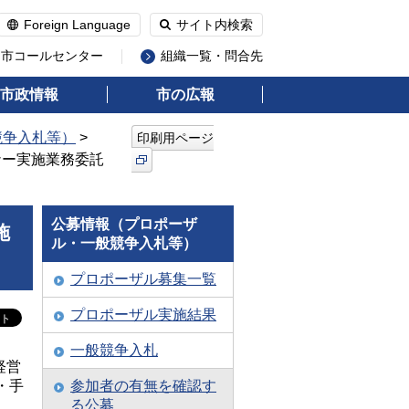
Foreign Language
サイト内検索
州市コールセンター
組織一覧・問合先
市政情報
市の広報
競争入札等）
>
印刷用ページ
ナー実施業務委託
公募情報（プロポーザ
施
ル・一般競争入札等）
プロポーザル募集一覧
プロポーザル実施結果
一般競争入札
経営
・手
参加者の有無を確認す
る公募