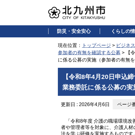
防災・安全安心
くらしの情
現在位置：
トップページ
>
ビジネ
参加者の有無を確認する公募
> 【
に係る公募の実施（参加者の有無を
【令和8年4月20日申込
業務委託に係る公募の実
更新日 : 2026年4月6日
ページ番号
「令和8年度 介護の職場環境改
者や管理者等を対象に、介護人材
法を学ぶ研修を実施するものです