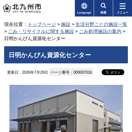
Language
検索
メニュー
現在位置：
トップページ
>
施設
>
生活分野ごとの施設一覧
>
ごみ・リサイクルに関する施設
>
ごみ処理施設の案内
>
日明かんびん資源化センター
日明かんびん資源化センター
更新日 : 2026年7月29日
ページ番号：000007016