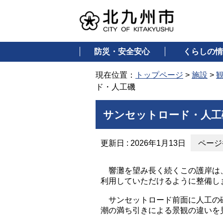
防災・安全安心
くらしの情
現在位置：
トップページ
>
施設
>
ド・人工磯
サンセットロード・人工
更新日 : 2026年1月13日
ページ番
響灘を望み長く続くこの護岸は、
利用していただけるように整備し
サンセットロード前面に人工の磯
潮の満ち引きによる景観の違いを