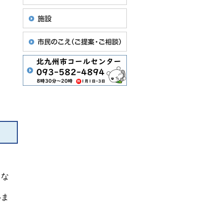
らな
いま