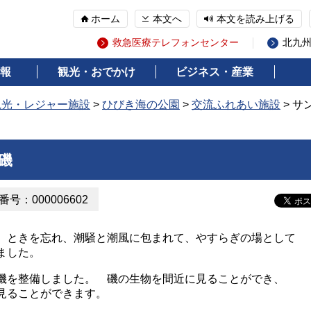
ホーム
本文へ
本文を読み上げる
救急医療テレフォンセンター
北九
報
観光・おでかけ
ビジネス・産業
観光・レジャー施設
>
ひびき海の公園
>
交流ふれあい施設
> サ
磯
号：000006602
ときを忘れ、潮騒と潮風に包まれて、やすらぎの場として
ました。
を整備しました。 磯の生物を間近に見ることができ、
見ることができます。