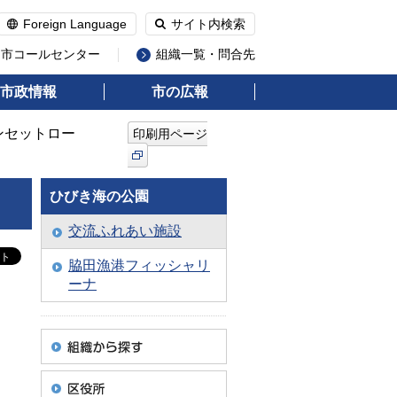
Foreign Language
サイト内検索
州市コールセンター
組織一覧・問合先
市政情報
市の広報
ンセットロー
印刷用ページ
ひびき海の公園
交流ふれあい施設
脇田漁港フィッシャリ
ーナ