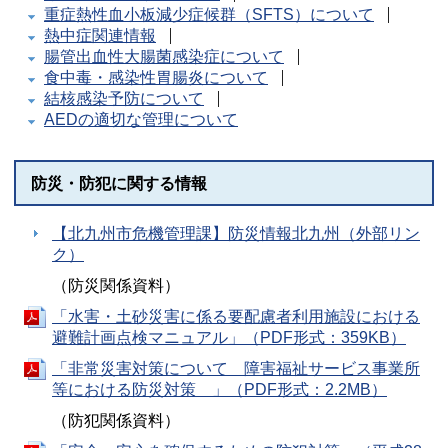
重症熱性血小板減少症候群（SFTS）について
熱中症関連情報
腸管出血性大腸菌感染症について
食中毒・感染性胃腸炎について
結核感染予防について
AEDの適切な管理について
防災・防犯に関する情報
【北九州市危機管理課】防災情報北九州（外部リン
ク）
（防災関係資料）
「水害・土砂災害に係る要配慮者利用施設における
避難計画点検マニュアル」（PDF形式：359KB）
「非常災害対策について 障害福祉サービス事業所
等における防災対策 」（PDF形式：2.2MB）
（防犯関係資料）