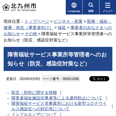
Language
検索
メニュー
現在位置：
トップページ
>
ビジネス・産業
>
医療・福祉・
健康・衛生（事業者向け）
>
福祉
>
事業者のみなさまへの
お知らせ
>
その他
> 障害福祉サービス事業所等管理者への
お知らせ（防災、感染症対策など）
障害福祉サービス事業所等管理者へのお
知らせ（防災、感染症対策など）
更新日 : 2024年8月8日
ページ番号：000013286
防災・防犯に関する情報
障害者福祉施設従事者等による虐待防止について
障害福祉サービス等事業所における新型コロナウイ
ルス感染症への対応等について
インフルエンザについて